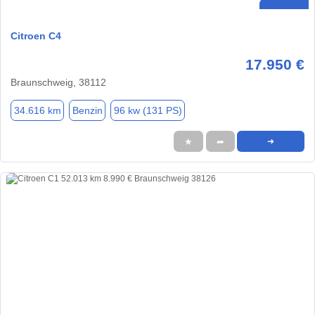
Citroen C4
17.950 €
Braunschweig, 38112
34.616 km
Benzin
96 kw (131 PS)
★
➦
➜