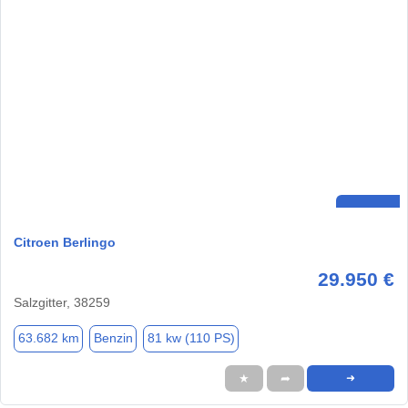
Citroen Berlingo
29.950 €
Salzgitter, 38259
63.682 km
Benzin
81 kw (110 PS)
★
➦
➜