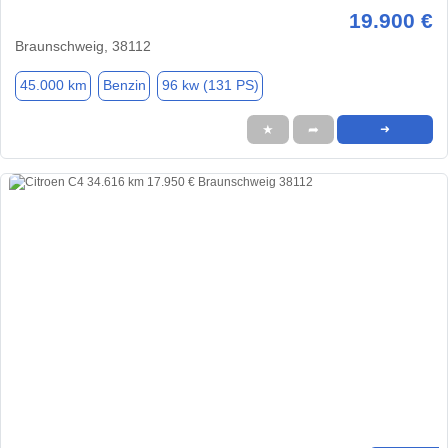
19.900 €
Braunschweig, 38112
45.000 km
Benzin
96 kw (131 PS)
★
➦
➜