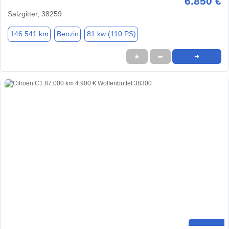
6.850 €
Salzgitter, 38259
146.541 km
Benzin
81 kw (110 PS)
★
➦
➜