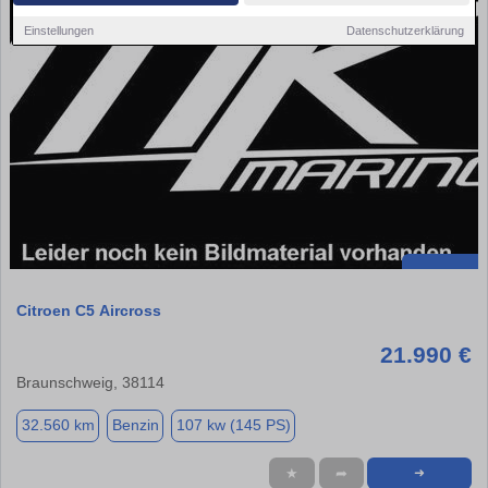
Einstellungen
Datenschutzerklärung
Citroen C5 Aircross
21.990 €
Braunschweig, 38114
32.560 km
Benzin
107 kw (145 PS)
★
➦
➜