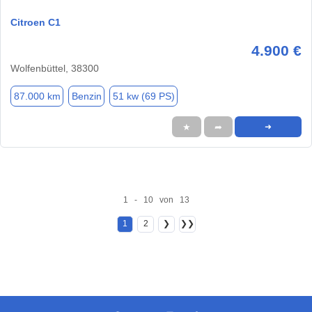
Citroen C1
4.900 €
Wolfenbüttel, 38300
87.000 km
Benzin
51 kw (69 PS)
★
➦
➜
1 - 10 von 13
1
2
❯
❯❯