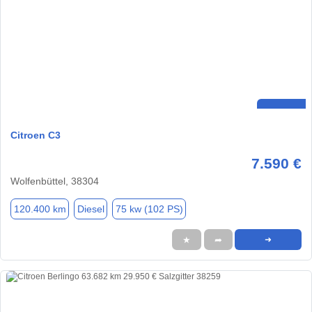
Citroen C3
7.590 €
Wolfenbüttel, 38304
120.400 km
Diesel
75 kw (102 PS)
★
➦
➜