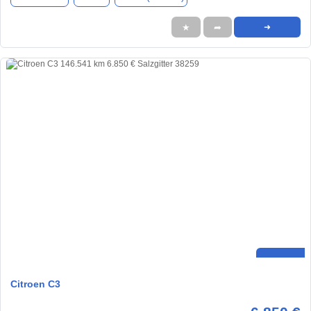
★
➦
➜
Citroen C3