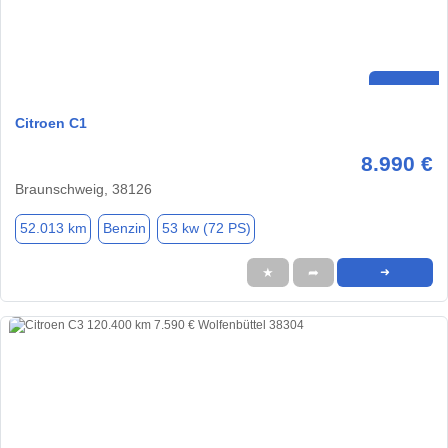
Citroen C1
8.990 €
Braunschweig, 38126
52.013 km
Benzin
53 kw (72 PS)
★
➦
➜