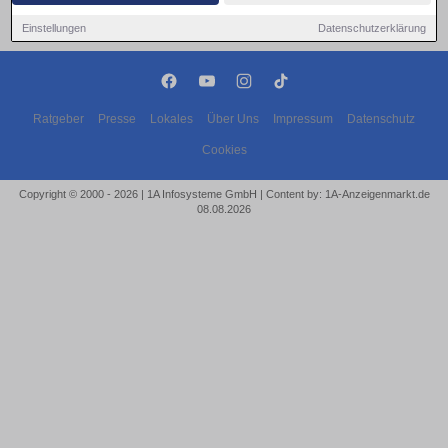
Einstellungen
Datenschutzerklärung
Ratgeber
Presse
Lokales
Über Uns
Impressum
Datenschutz
Cookies
Copyright © 2000 - 2026 | 1A Infosysteme GmbH | Content by: 1A-Anzeigenmarkt.de
08.08.2026