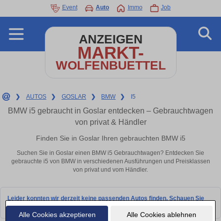
Event
Auto
Immo
Job
ANZEIGEN
MARKT-
WOLFENBUETTEL
❯
AUTOS
❯
GOSLAR
❯
BMW
❯
I5
BMW i5 gebraucht in Goslar entdecken – Gebrauchtwagen
von privat & Händler
Finden Sie in Goslar Ihren gebrauchten BMW i5
Suchen Sie in Goslar einen BMW i5 Gebrauchtwagen? Entdecken Sie
gebrauchte i5 von BMW in verschiedenen Ausführungen und Preisklassen
von privat und vom Händler.
Leider konnten wir derzeit keine passenden Autos finden. Schauen Sie
bald wieder vorbei!
Alle Cookies akzeptieren
Alle Cookies ablehnen