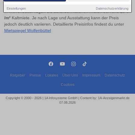
Einstellungen
Datenschutzerklärung
In Wolfenbüttel liegen die durchschnittlichen Mieten bei rund
10 €
/m²
Kaltmiete. Je nach Lage und Ausstattung kann der Preis
jedoch deutlich variieren. Detaillierte Preisinfos findest du unter
Mietspiegel Wolfenbüttel
Ratgeber
Presse
Lokales
Über Uns
Impressum
Datenschutz
Cookies
Copyright © 2000 - 2026 | 1A Infosysteme GmbH | Content by: 1A-Anzeigenmarkt.de
07.08.2026