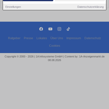
bald wieder vorbei!
Einstellungen
Datenschutzerklärung
Ratgeber
Presse
Lokales
Über Uns
Impressum
Datenschutz
Cookies
Copyright © 2000 - 2026 | 1A Infosysteme GmbH | Content by: 1A-Anzeigenmarkt.de
08.08.2026