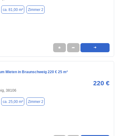
ca. 81,00 m²
Zimmer 2
★
➦
➜
m Mieten in Braunschweig 220 € 25 m²
220 €
ig, 38106
ca. 25,00 m²
Zimmer 2