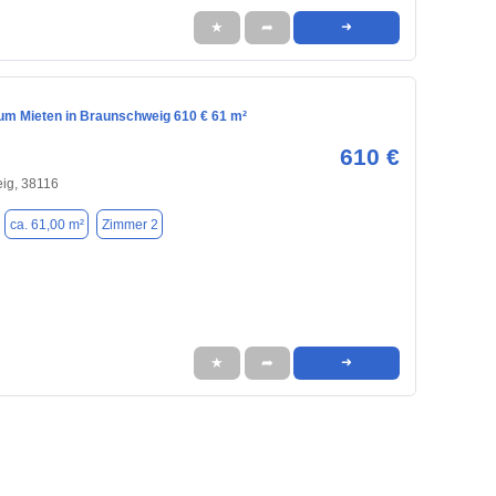
★
➦
➜
m Mieten in Braunschweig 610 € 61 m²
610 €
ig, 38116
ca. 61,00 m²
Zimmer 2
★
➦
➜