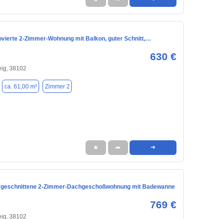
novierte 2-Zimmer-Wohnung mit Balkon, guter Schnitt,…
630 €
ig, 38102
ca. 61,00 m²
Zimmer 2
★
➦
➜
 geschnittene 2-Zimmer-Dachgeschoßwohnung mit Badewanne
769 €
ig, 38102