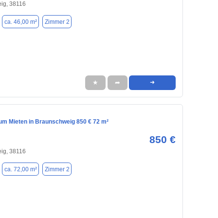
ig, 38116
ca. 46,00 m²
Zimmer 2
★
➦
➜
m Mieten in Braunschweig 850 € 72 m²
850 €
ig, 38116
ca. 72,00 m²
Zimmer 2