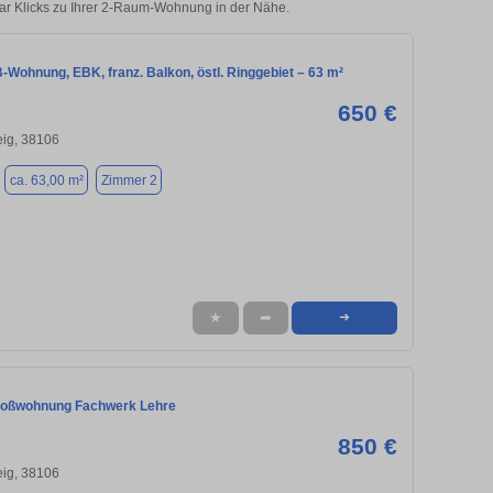
ar Klicks zu Ihrer 2-Raum-Wohnung in der Nähe.
‑Wohnung, EBK, franz. Balkon, östl. Ringgebiet – 63 m²
650 €
ig, 38106
ca. 63,00 m²
Zimmer 2
★
➦
➜
oßwohnung Fachwerk Lehre
850 €
ig, 38106