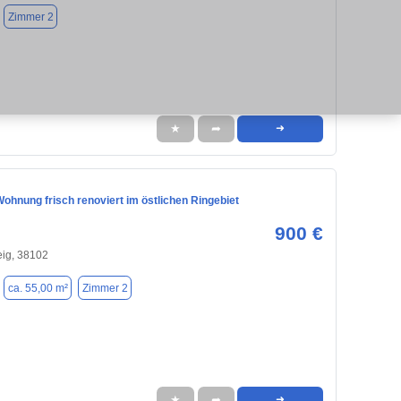
Zimmer 2
★
➦
➜
ohnung frisch renoviert im östlichen Ringebiet
900 €
ig, 38102
ca. 55,00 m²
Zimmer 2
★
➦
➜