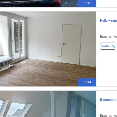
1 / 13
Helle + re
Braunschwe
Wohnung
1 / 14
Besonders
Braunschwe