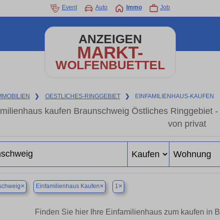
Event
Auto
Immo
Job
ANZEIGEN
MARKT-
WOLFENBUETTEL
MMOBILIEN
❯
OESTLICHES-RINGGEBIET
❯
EINFAMILIENHAUS-KAUFEN
amilienhaus kaufen Braunschweig Östliches Ringgebiet 
von privat
×
×
×
schweig
Einfamilienhaus Kaufen
1
Finden Sie hier Ihre Einfamilienhaus zum kaufen in 