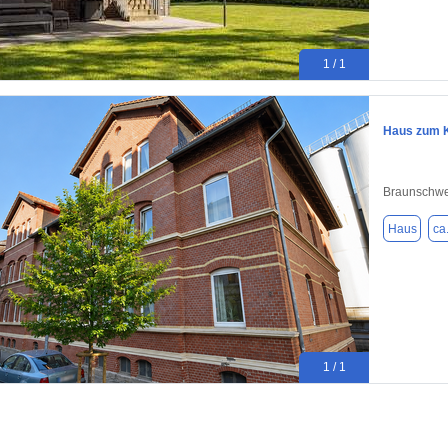
1 / 1
Haus zum K
Braunschwe
Haus
ca
1 / 1