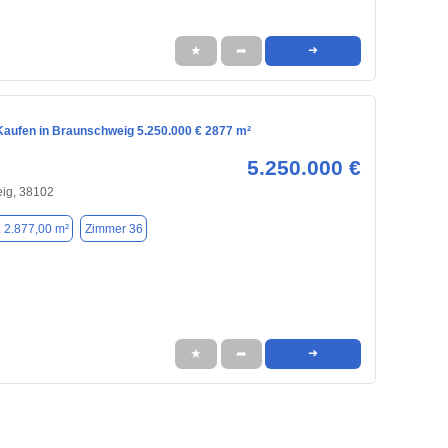
★
➦
➜
aufen in Braunschweig 5.250.000 € 2877 m²
5.250.000 €
ig, 38102
. 2.877,00 m²
Zimmer 36
★
➦
➜