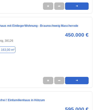
★
➦
➜
nhaus mit EinliegerWohnung - Braunschweig Mascherode
450.000 €
ig, 38126
. 163,00 m²
★
➦
➜
sfrei ! Einfamilienhaus in Hötzum
595.000 €