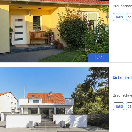
Braunschwe
Haus
ca
1 / 11
Einfamilie
Braunschwe
Haus
ca