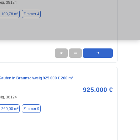
ig, 38124
. 109,78 m²
Zimmer 4
★
➦
➜
aufen in Braunschweig 925.000 € 260 m²
925.000 €
ig, 38124
. 260,00 m²
Zimmer 9