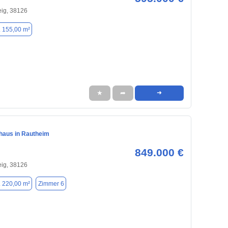
ig, 38126
. 155,00 m²
★
➦
➜
nhaus in Rautheim
849.000 €
ig, 38126
. 220,00 m²
Zimmer 6