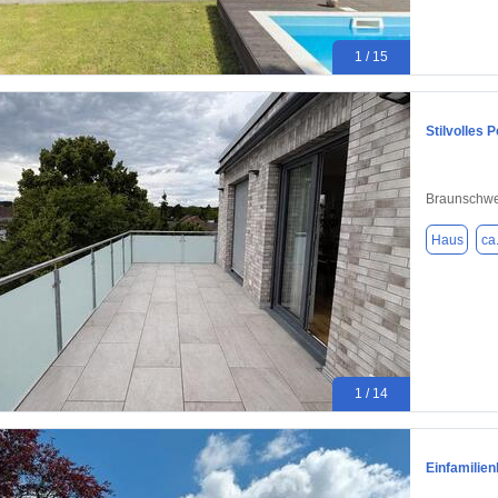
1 / 15
Stilvolles 
Braunschwe
Haus
ca
1 / 14
Einfamilie