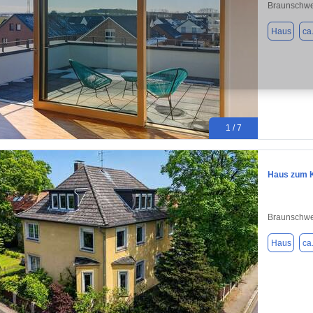
Braunschwe
Haus
ca
1 / 7
Haus zum K
Braunschwe
Haus
ca