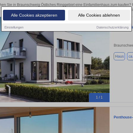
hen Sie in Braunschweig Östliches Ringgebiet eine Einfamilienhaus zum kaufen?
Egal, ob als Kapitalanlage oder zur Vermietung – hier finden Sie Ihre Immobilie
Alle Cookies akzeptieren
Alle Cookies ablehnen
Sie wollen 
Einstellungen
Datenschutzerklärung
Braunschwe
Haus
ca
1 / 1
Penthouse-