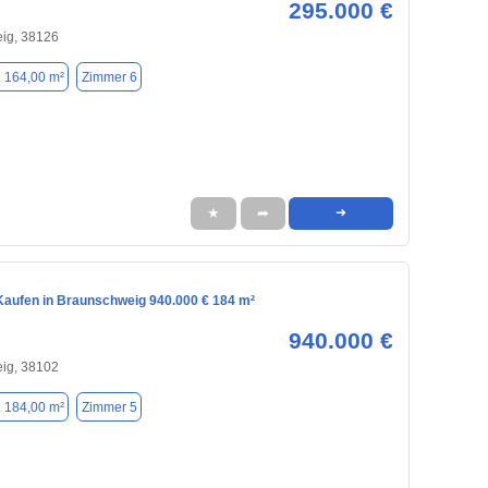
295.000 €
ig, 38126
. 164,00 m²
Zimmer 6
★
➦
➜
aufen in Braunschweig 940.000 € 184 m²
940.000 €
ig, 38102
. 184,00 m²
Zimmer 5