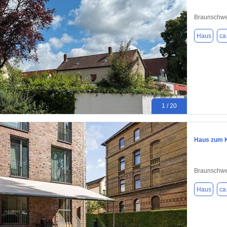
Braunschwe
Haus
ca
1 / 20
Haus zum K
Braunschwe
Haus
ca