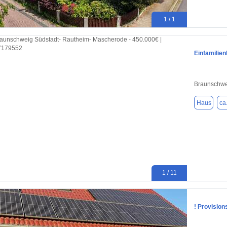
1 / 1
Einfamilie
Braunschwe
Haus
ca
1 / 11
! Provision