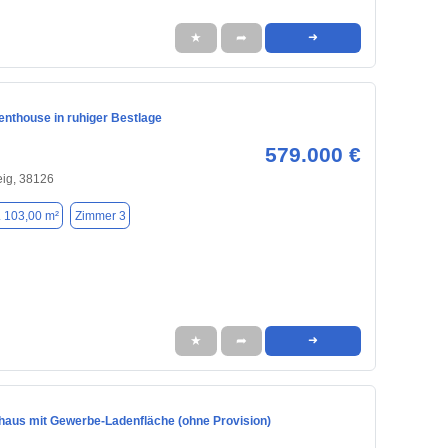
★
➦
➜
Penthouse in ruhiger Bestlage
579.000 €
ig, 38126
. 103,00 m²
Zimmer 3
★
➦
➜
nhaus mit Gewerbe-Ladenfläche (ohne Provision)