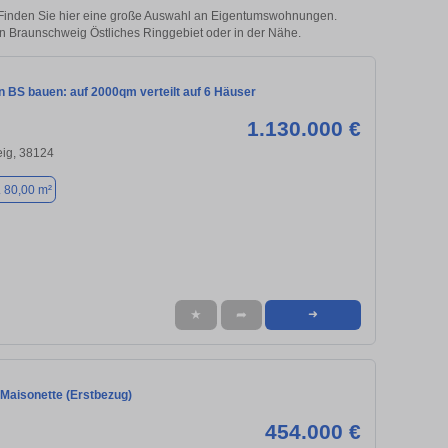
 Finden Sie hier eine große Auswahl an Eigentumswohnungen.
 in Braunschweig Östliches Ringgebiet oder in der Nähe.
in BS bauen: auf 2000qm verteilt auf 6 Häuser
1.130.000 €
ig, 38124
. 80,00 m²
★
➦
➜
Maisonette (Erstbezug)
454.000 €