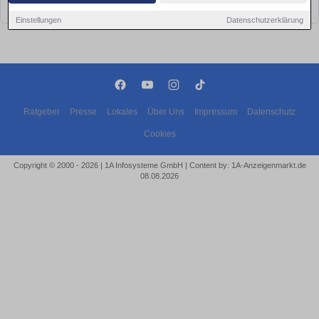
bald wieder vorbei!
Einstellungen
Datenschutzerklärung
Ratgeber
Presse
Lokales
Über Uns
Impressum
Datenschutz
Cookies
Copyright © 2000 - 2026 | 1A Infosysteme GmbH | Content by: 1A-Anzeigenmarkt.de
08.08.2026