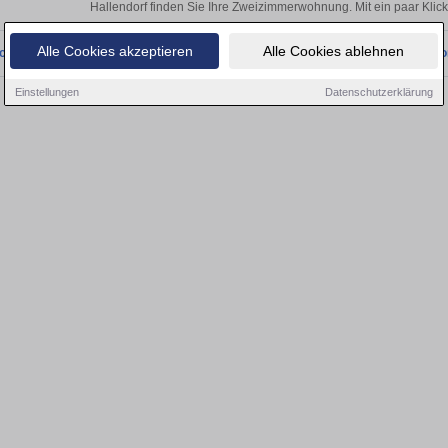
Hallendorf finden Sie Ihre Zweizimmerwohnung. Mit ein paar Kli
Alle Cookies akzeptieren
Alle Cookies ablehnen
onnten wir derzeit keine passenden Objekte finden. Schauen Sie bald wieder vo
Einstellungen
Datenschutzerklärung