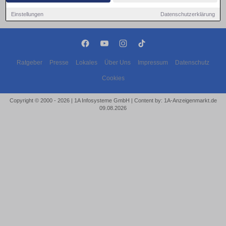
Einstellungen
Datenschutzerklärung
Ratgeber
Presse
Lokales
Über Uns
Impressum
Datenschutz
Cookies
Copyright © 2000 - 2026 | 1A Infosysteme GmbH | Content by: 1A-Anzeigenmarkt.de
09.08.2026