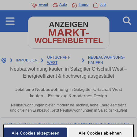
Event
Auto
Immo
Job
ANZEIGEN
MARKT-
WOLFENBUETTEL
ORTSCHAFT-
NEUBAUWOHNUNG-
❯
IMMOBILIEN
❯
❯
WEST
KAUFEN
Neubauwohnung kaufen in Salzgitter Ortschaft West –
Energieeffizient & hochwertig ausgestattet
Jetzt eine Neubauwohnung in Salzgitter Ortschaft West
kaufen – Erstbezug & modernes Design
Neubauwohnungen bieten modernste Technik, hohe Energieeffizienz
und oft einen Erstbezug. Jetzt Neubauwohnungen in Salzgitter kaufen!
Leider konnten wir derzeit keine passenden Objekte finden. Schauen Sie
bald wieder vorbei!
Alle Cookies akzeptieren
Alle Cookies ablehnen