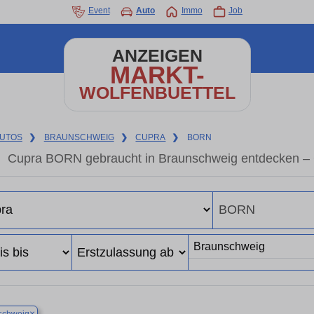
Event
Auto
Immo
Job
ANZEIGEN
MARKT-
WOLFENBUETTEL
UTOS
❯
BRAUNSCHWEIG
❯
CUPRA
❯
BORN
Cupra BORN gebraucht in Braunschweig entdecken – 
×