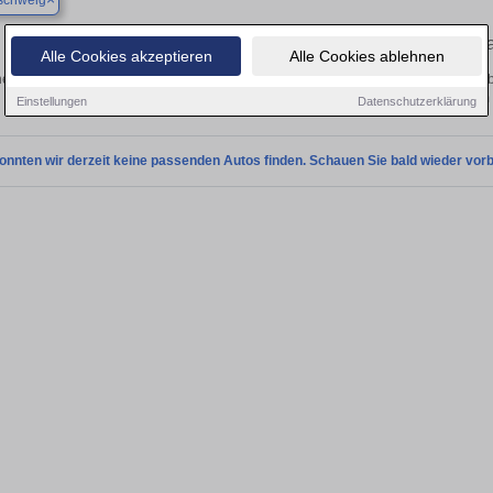
schweig
Finden Sie in Braunschweig Ihren geb
Alle Cookies akzeptieren
Alle Cookies ablehnen
en Sie in Braunschweig einen Cupra BORN Gebrauchtwagen? Entdecken Sie geb
Preisklassen von privat und vom
Einstellungen
Datenschutzerklärung
onnten wir derzeit keine passenden Autos finden. Schauen Sie bald wieder vorb