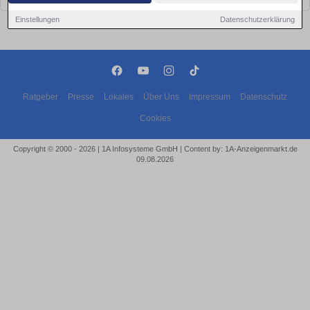
Einstellungen
Datenschutzerklärung
Ratgeber
Presse
Lokales
Über Uns
Impressum
Datenschutz
Cookies
Copyright © 2000 - 2026 | 1A Infosysteme GmbH | Content by: 1A-Anzeigenmarkt.de
09.08.2026