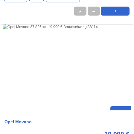
★
➦
➜
Opel Movano
19.990 €