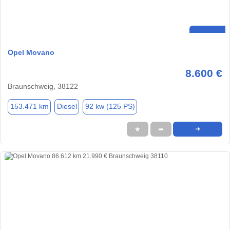
Opel Movano
8.600 €
Braunschweig, 38122
153.471 km
Diesel
92 kw (125 PS)
★
➦
➜