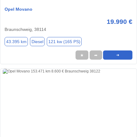
Opel Movano
19.990 €
Braunschweig, 38114
43.395 km
Diesel
121 kw (165 PS)
★
➦
➜