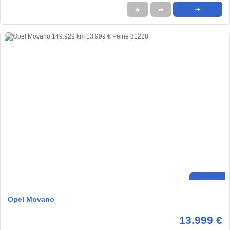
★
➦
➜
Opel Movano
13.999 €