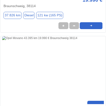
Braunschweig, 38114
37.826 km
Diesel
121 kw (165 PS)
★
➦
➜