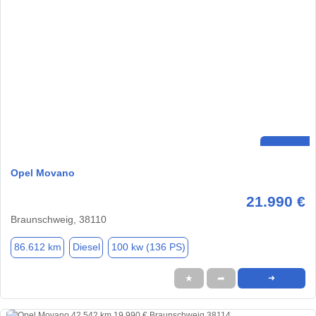
Opel Movano
21.990 €
Braunschweig, 38110
86.612 km
Diesel
100 kw (136 PS)
★
➦
➜