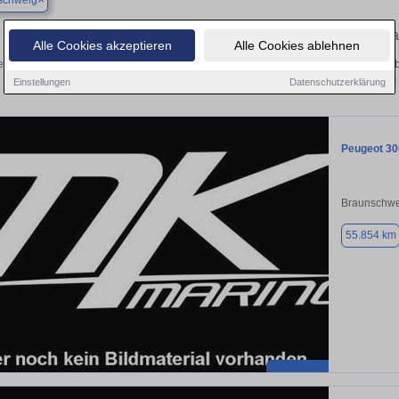
schweig
Finden Sie in Braunschweig Ihren gebr
Alle Cookies akzeptieren
Alle Cookies ablehnen
n Sie in Braunschweig einen Peugeot 3008 Gebrauchtwagen? Entdecken Sie geb
Preisklassen von privat und vom
Einstellungen
Datenschutzerklärung
Peugeot 30
Braunschwe
55.854 km