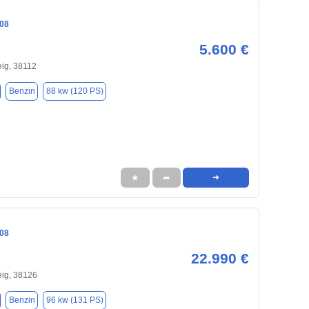
08
5.600 €
ig, 38112
Benzin
88 kw (120 PS)
★
➦
➜
08
22.990 €
ig, 38126
Benzin
96 kw (131 PS)