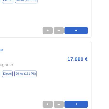
Benzin
96 kw (131 PS)
★
➦
➜
08
17.990 €
ig, 38126
Diesel
96 kw (131 PS)
★
➦
➜