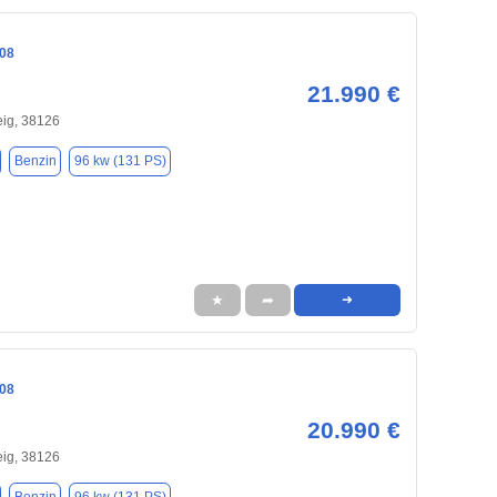
08
21.990 €
ig, 38126
Benzin
96 kw (131 PS)
★
➦
➜
08
20.990 €
ig, 38126