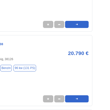
★
➦
➜
08
20.790 €
ig, 38126
Benzin
96 kw (131 PS)
★
➦
➜