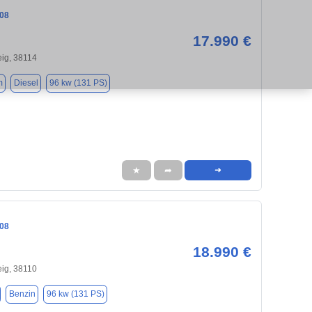
08
17.990 €
ig, 38114
m
Diesel
96 kw (131 PS)
★
➦
➜
08
18.990 €
ig, 38110
Benzin
96 kw (131 PS)