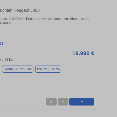
auchten Peugeot 3008
rauchte 3008 von Peugeot in verschiedenen Ausführungen und
 Händler.
08
19.990 €
ig, 38114
Hybrid (Benzin/Elekt
165 kw (224 PS)
★
➦
➜