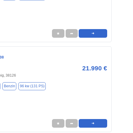
★
➦
➜
08
21.990 €
ig, 38126
Benzin
96 kw (131 PS)
★
➦
➜