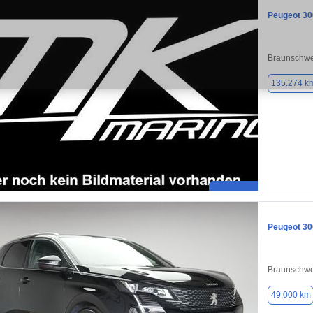
Peugeot 30
Braunschwe
135.274 k
Peugeot 30
Braunschwe
49.000 km