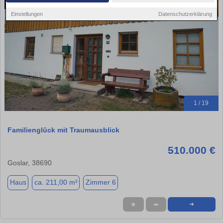
Einstellungen
Datenschutzerklärung
1 / 19
Familienglück mit Traumausblick
510.000 €
Goslar, 38690
Haus
ca. 211,00 m²
Zimmer 6
★
➦
➜