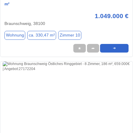
m²
1.049.000 €
Braunschweig, 38100
Wohnung
ca. 330,47 m²
Zimmer 10
★
➦
➜