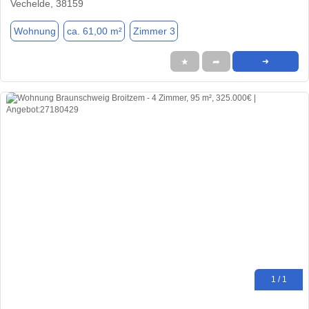
Vechelde, 38159
Wohnung
ca. 61,00 m²
Zimmer 3
★
➦
➜
1 / 1