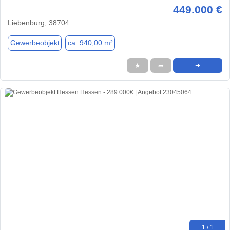
449.000 €
Liebenburg, 38704
Gewerbeobjekt
ca. 940,00 m²
★
➦
➜
1 / 1