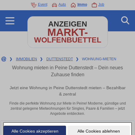
Event
Auto
Immo
Job
ANZEIGEN
MARKT-
WOLFENBUETTEL
❯
IMMOBILIEN
❯
DUTTENSTEDT
❯
WOHNUNG-MIETEN
Wohnung mieten in Peine Duttenstedt – Dein neues
Zuhause finden
Jetzt eine Wohnung in Peine Duttenstedt mieten – Bezahlbar
& zentral
Finde die perfekte Wohnung zur Miete in Peine! Moderne, günstige und
zentral gelegene Mietwohnungen für Singles, Paare & Familien – jetzt
Angebote entdecken.
Leider konnten wir derzeit keine passenden Objekte finden. Schauen Sie
Alle Cookies akzeptieren
Alle Cookies ablehnen
bald wieder vorbei!