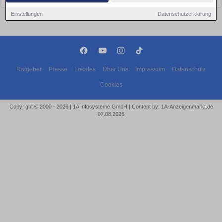
Einstellungen
Datenschutzerklärung
Ratgeber
Presse
Lokales
Über Uns
Impressum
Datenschutz
Cookies
Copyright © 2000 - 2026 | 1A Infosysteme GmbH | Content by: 1A-Anzeigenmarkt.de
07.08.2026