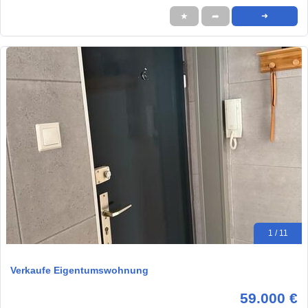
★
➦
➜
1 / 11
Verkaufe Eigentumswohnung
59.000 €