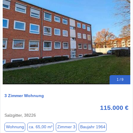
1 / 9
3 Zimmer Wohnung
115.000 €
Salzgitter, 38226
Wohnung
ca. 65,00 m²
Zimmer 3
Baujahr 1964