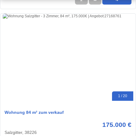
★
➦
➜
1 / 20
Wohnung 84 m² zum verkauf
175.000 €
Salzgitter, 38226