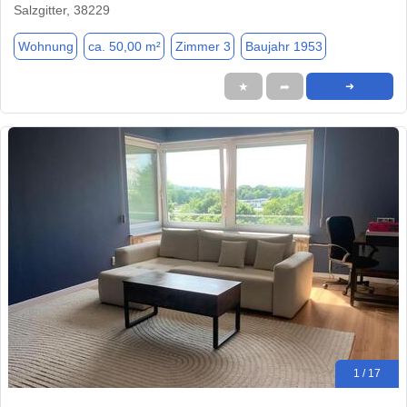
Salzgitter, 38229
Wohnung
ca. 50,00 m²
Zimmer 3
Baujahr 1953
★
➦
➜
1 / 17