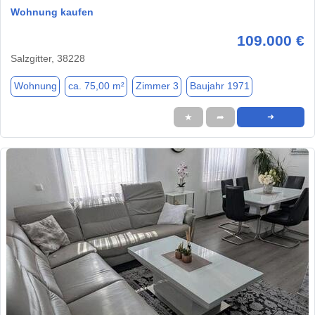
Wohnung kaufen
109.000 €
Salzgitter, 38228
Wohnung
ca. 75,00 m²
Zimmer 3
Baujahr 1971
★
➦
➜