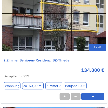
1 / 20
2 Zimmer Senioren-Residenz, SZ-Thiede
134.000 €
Salzgitter, 38239
Wohnung
ca. 50,00 m²
Zimmer 2
Baujahr 1996
★
➦
➜