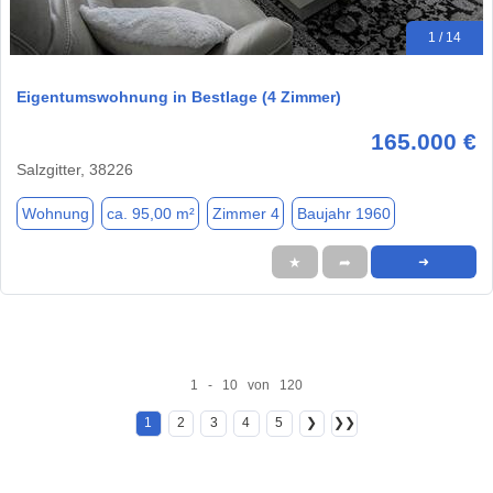
1 / 14
Eigentumswohnung in Bestlage (4 Zimmer)
165.000 €
Salzgitter, 38226
Wohnung
ca. 95,00 m²
Zimmer 4
Baujahr 1960
★
➦
➜
1 - 10 von 120
1
2
3
4
5
❯
❯❯