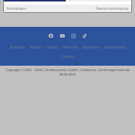
bald wieder vorbei!
Einstellungen
Datenschutzerklärung
Ratgeber
Presse
Lokales
Über Uns
Impressum
Datenschutz
Cookies
Copyright © 2000 - 2026 | 1A Infosysteme GmbH | Content by: 1A-Anzeigenmarkt.de
09.08.2026