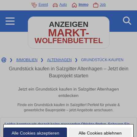
Event
Auto
Immo
Job
ANZEIGEN
MARKT-
WOLFENBUETTEL
❯
IMMOBILIEN
❯
ALTENHAGEN
❯
GRUNDSTÜCK-KAUFEN
Grundstück kaufen in Salzgitter Altenhagen – Jetzt dein
Bauprojekt starten
Jetzt ein Grundstück kaufen in Salzgitter Altenhagen
entdecken
Finde ein Grundstück kaufen in Salzgitter! Perfekt für private &
gewerbliche Bauprojekte – jetzt Angebote anschauen.
Leider konnten wir derzeit keine passenden Objekte finden. Schauen Sie
bald wieder vorbei!
Alle Cookies akzeptieren
Alle Cookies ablehnen