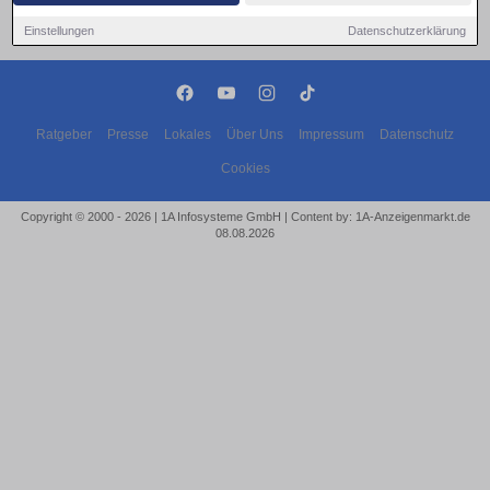
Einstellungen
Datenschutzerklärung
Ratgeber
Presse
Lokales
Über Uns
Impressum
Datenschutz
Cookies
Copyright © 2000 - 2026 | 1A Infosysteme GmbH | Content by: 1A-Anzeigenmarkt.de
08.08.2026