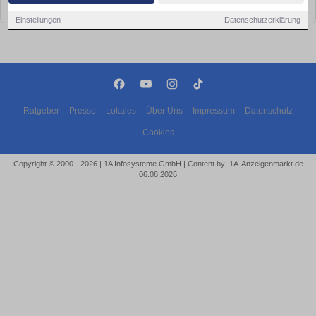
bald wieder vorbei!
Einstellungen
Datenschutzerklärung
Ratgeber
Presse
Lokales
Über Uns
Impressum
Datenschutz
Cookies
Copyright © 2000 - 2026 | 1A Infosysteme GmbH | Content by: 1A-Anzeigenmarkt.de
06.08.2026