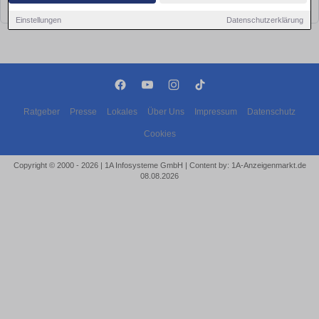
bald wieder vorbei!
Einstellungen
Datenschutzerklärung
Ratgeber
Presse
Lokales
Über Uns
Impressum
Datenschutz
Cookies
Copyright © 2000 - 2026 | 1A Infosysteme GmbH | Content by: 1A-Anzeigenmarkt.de
08.08.2026