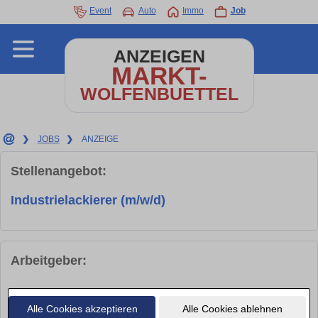
Event
Auto
Immo
Job
ANZEIGEN
MARKT-
WOLFENBUETTEL
❯
JOBS
❯
ANZEIGE
Stellenangebot:
Industrielackierer (m/w/d)
Arbeitgeber:
Firma
VAKANT Solutions GmbH
Alle Cookies akzeptieren
Alle Cookies ablehnen
Ansprechpartner
Jenny Famulla-Ulbrich