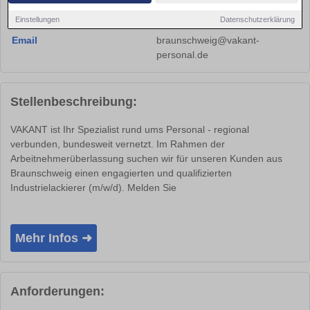
Ort
Braunschweig 38100
Einstellungen
Datenschutzerklärung
Straße
Münzstraße 16
Email
braunschweig@vakant-
personal.de
Stellenbeschreibung:
VAKANT ist Ihr Spezialist rund ums Personal - regional
verbunden, bundesweit vernetzt. Im Rahmen der
Arbeitnehmerüberlassung suchen wir für unseren Kunden aus
Braunschweig einen engagierten und qualifizierten
Industrielackierer (m/w/d). Melden Sie
Mehr Infos ➜
Anforderungen: