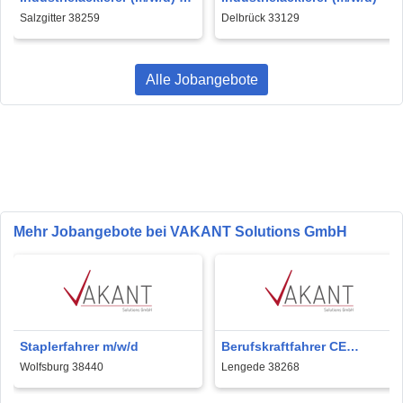
Salzgitter
Salzgitter 38259
Delbrück 33129
Alle Jobangebote
Mehr Jobangebote bei VAKANT Solutions GmbH
Staplerfahrer m/w/d
Berufskraftfahrer CE
(m/w/d) für
Wolfsburg 38440
Lengede 38268
Lebensmittelauslieferung in