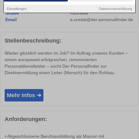
Ort
Braunschweig 38104
Einstellungen
Datenschutzerklärung
Straße
Klusriede
Email
a.uredat@der-personalfinder.de
Stellenbeschreibung:
Wieder glücklich werden im Job? Im Auftrag unseres Kunden –
einem europaweit erfolgreichen, renommierten
Personaldienstleister – sucht Der Personalfinder zur
Direktvermittlung einen Leiter (Mensch) für den Rohbau.
Mehr Infos ➜
Anforderungen:
• Abgeschlossene Berufsausbildung als Maurer mit