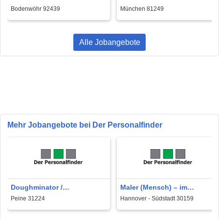
Kommunikationstechnik
mit Operations & Scaling
Bodenwöhr 92439
München 81249
(m/w/d) Führungsposition
Verantwortung
mit strategischer
Verantwortung
Alle Jobangebote
Mehr Jobangebote bei Der Personalfinder
Doughminator /
Maler (Mensch) – im
Teigkünstler (Mensch)
Bereich Instandhaltung
Peine 31224
Hannover - Südstadt 30159