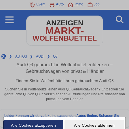
Event
Auto
Immo
Job
ANZEIGEN
MARKT-
WOLFENBUETTEL
❯
AUTOS
❯
AUDI
❯
Q3
Audi Q3 gebraucht in Wolfenbüttel entdecken –
Gebrauchtwagen von privat & Händler
Finden Sie in Wolfenbüttel Ihren gebrauchten Audi Q3
Suchen Sie in Wolfenbüttel einen Audi Q3 Gebrauchtwagen? Entdecken Sie
gebrauchte Q3 von Q3 in verschiedenen Ausführungen und Preisklassen von
privat und vom Händler.
Leider konnten wir derzeit keine passenden Autos finden. Schauen Sie
bald wieder vorbei!
Alle Cookies akzeptieren
Alle Cookies ablehnen