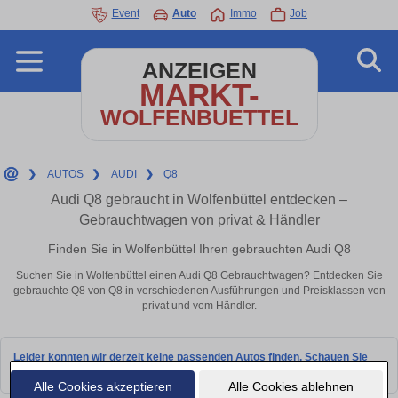
Event
Auto
Immo
Job
ANZEIGEN
MARKT-
WOLFENBUETTEL
❯
AUTOS
❯
AUDI
❯
Q8
Audi Q8 gebraucht in Wolfenbüttel entdecken –
Gebrauchtwagen von privat & Händler
Finden Sie in Wolfenbüttel Ihren gebrauchten Audi Q8
Suchen Sie in Wolfenbüttel einen Audi Q8 Gebrauchtwagen? Entdecken Sie
gebrauchte Q8 von Q8 in verschiedenen Ausführungen und Preisklassen von
privat und vom Händler.
Leider konnten wir derzeit keine passenden Autos finden. Schauen Sie
bald wieder vorbei!
Alle Cookies akzeptieren
Alle Cookies ablehnen