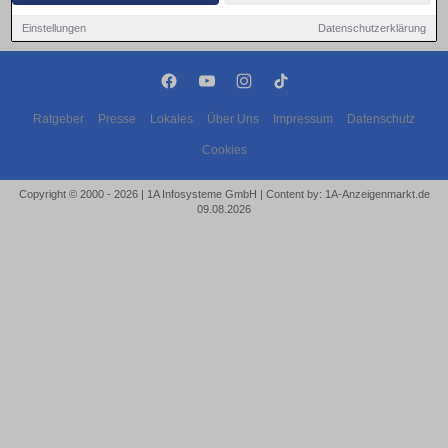
Einstellungen
Datenschutzerklärung
Ratgeber
Presse
Lokales
Über Uns
Impressum
Datenschutz
Cookies
Copyright © 2000 - 2026 | 1A Infosysteme GmbH | Content by: 1A-Anzeigenmarkt.de
09.08.2026