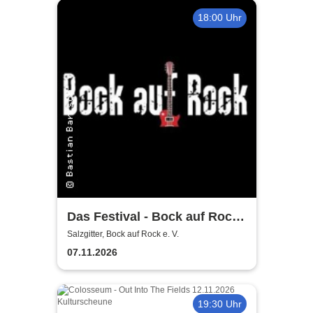
18:00 Uhr
Das Festival - Bock auf Rock
gemeinnütziger e. V.
Salzgitter, Bock auf Rock e. V.
07.11.2026
19:30 Uhr