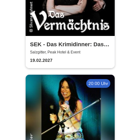
SEK - Das Krimidinner: Das
Vermächtnis
Salzgitter, Peak Hotel & Event
19.02.2027
20:00 Uhr