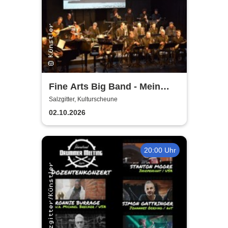
Fine Arts Big Band - Mein
amerikanischer Traum - True
Salzgitter, Kulturscheune
Stories
02.10.2026
20:00 Uhr