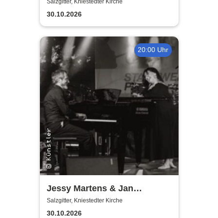
Salzgitter, Kniestedter Kirche
30.10.2026
20:00 Uhr
Jessy Martens & Jan
Fischer's Blues Support
Salzgitter, Kniestedter Kirche
30.10.2026