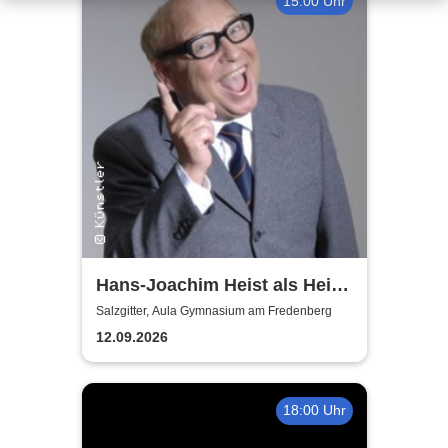
15:00 Uhr
Hans-Joachim Heist als Heinz
Erhard - Noch'n Gedicht
Salzgitter, Aula Gymnasium am Fredenberg
12.09.2026
18:00 Uhr