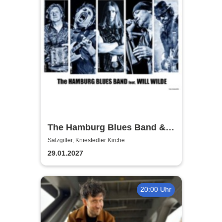
The Hamburg Blues Band &
Friends
Salzgitter, Kniestedter Kirche
29.01.2027
20:00 Uhr