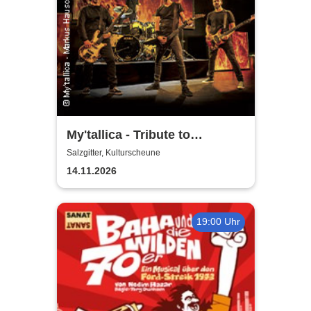
My'tallica - Tribute to
Metallica
Salzgitter, Kulturscheune
14.11.2026
19:00 Uhr