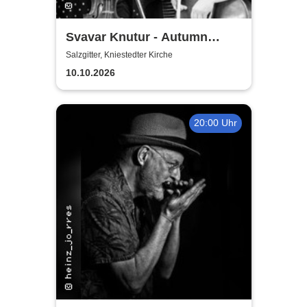
Svavar Knutur - Autumn
String Trio Tour
Salzgitter, Kniestedter Kirche
10.10.2026
20:00 Uhr