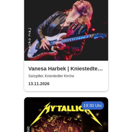
Vanesa Harbek | Kniestedter
Kirche
Salzgitter, Kniestedter Kirche
13.11.2026
19:30 Uhr