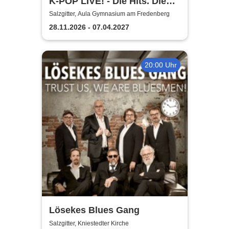
K-POP LIVE! - Die Hits. Die
Moves. Die Show.
Salzgitter, Aula Gymnasium am Fredenberg
28.11.2026 - 07.04.2027
20:00 Uhr
Lösekes Blues Gang
Salzgitter, Kniestedter Kirche