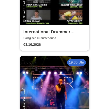
International Drummer
Meeting Konzert |
Salzgitter, Kulturscheune
Kulturscheune
03.10.2026
19:30 Uhr