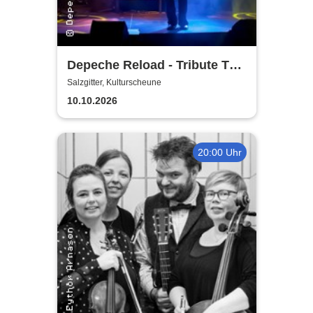
Depeche Reload - Tribute To
Depeche Mode
Salzgitter, Kulturscheune
10.10.2026
20:00 Uhr