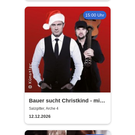
15:00 Uhr
Bauer sucht Christkind - mit
Ralf Bauer & Pat Fritz
Salzgitter, Arche 4
12.12.2026