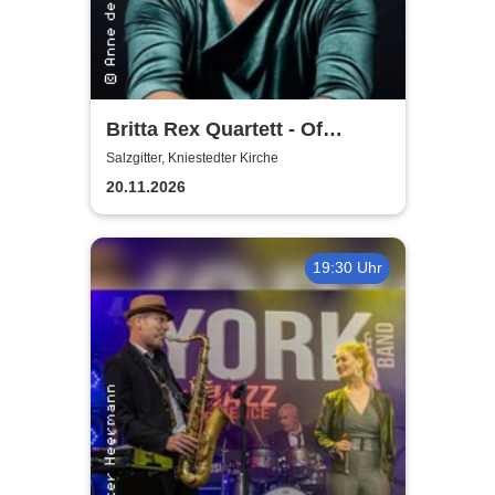
Britta Rex Quartett - Of
Witches, Queens & Heroines
Salzgitter, Kniestedter Kirche
20.11.2026
19:30 Uhr