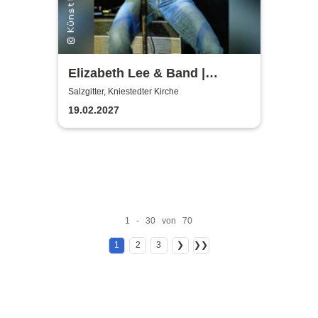
Elizabeth Lee & Band |
Kniestedter Kirche
Salzgitter, Kniestedter Kirche
19.02.2027
1 - 30 von 70
1
2
3
❯
❯❯