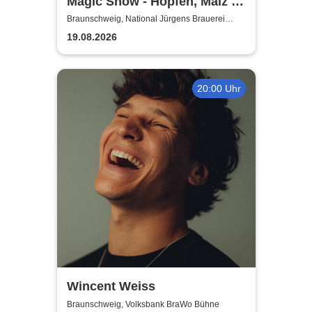
Magic Show - Hopfen, Malz &
Wunder - Kevin Köneke
Braunschweig, National Jürgens Brauerei
GmbH
19.08.2026
20:00 Uhr
Wincent Weiss
Braunschweig, Volksbank BraWo Bühne