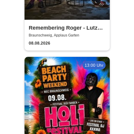
Remembering Roger - Lutz
Krajenski Big Band feat. Atrin
Braunschweig, Applaus Garten
Madani
08.08.2026
13:00 Uhr