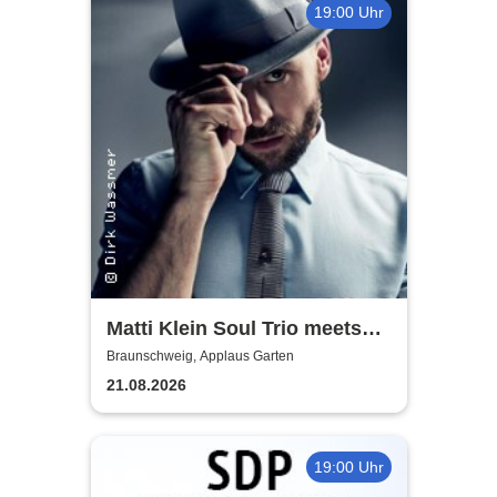
19:00 Uhr
Matti Klein Soul Trio meets
Max Mutzke
Braunschweig, Applaus Garten
21.08.2026
19:00 Uhr