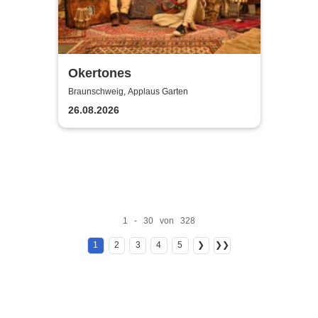
Okertones
Braunschweig, Applaus Garten
26.08.2026
1 - 30 von 328
1
2
3
4
5
❯
❯❯