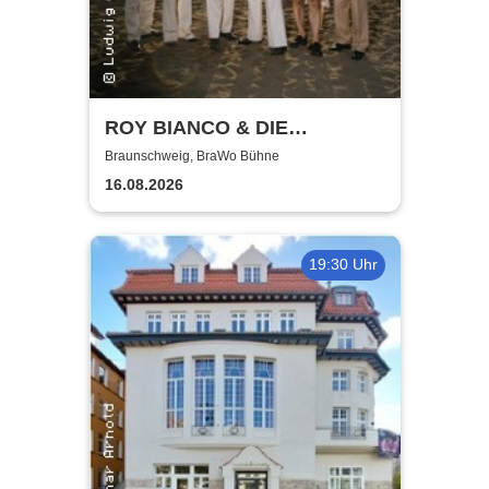
ROY BIANCO & DIE
ABBRUNZATI BOYS - LIVE
Braunschweig, BraWo Bühne
2026
16.08.2026
19:30 Uhr