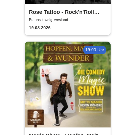
Rose Tattoo - Rock'n'Roll
Outlaws – One Last Ride
Braunschweig, westand
19.08.2026
19:00 Uhr