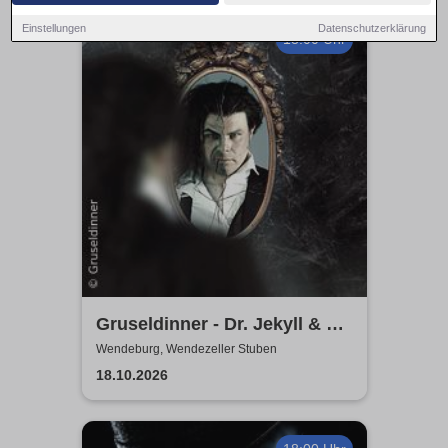
Einstellungen
Datenschutzerklärung
18:00 Uhr
Gruseldinner - Dr. Jekyll & Mr.
Hyde
Wendeburg, Wendezeller Stuben
18.10.2026