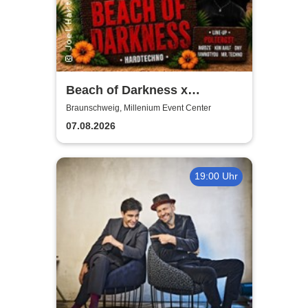
Beach of Darkness x
Poltergst x Techno
Braunschweig, Millenium Event Center
07.08.2026
19:00 Uhr