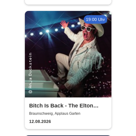
19:00 Uhr
Bitch Is Back - The Elton
John Show
Braunschweig, Applaus Garten
12.08.2026