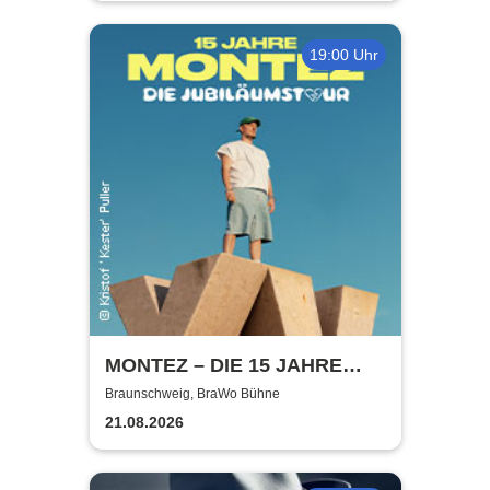
19:00 Uhr
MONTEZ – DIE 15 JAHRE
MONTEZ – TOUR
Braunschweig, BraWo Bühne
21.08.2026