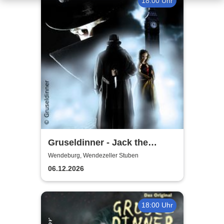
18:00 Uhr
Gruseldinner - Jack the
Ripper
Wendeburg, Wendezeller Stuben
06.12.2026
18:00 Uhr