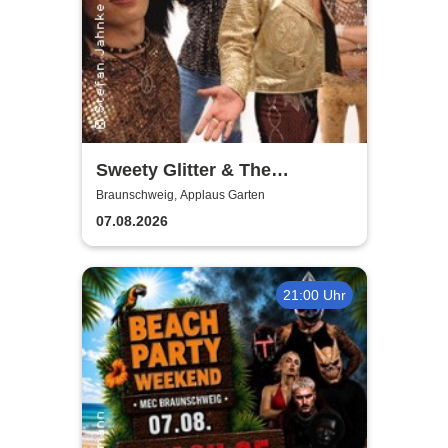
Sweety Glitter & The
Sweethearts - Live 2026
Braunschweig, Applaus Garten
07.08.2026
21:00 Uhr