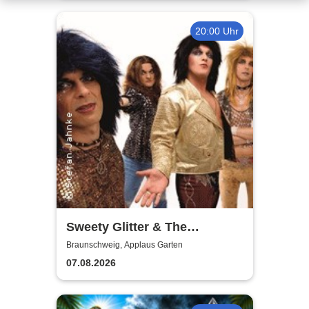
20:00 Uhr
Sweety Glitter & The
Sweethearts - Live 2026
Braunschweig, Applaus Garten
07.08.2026