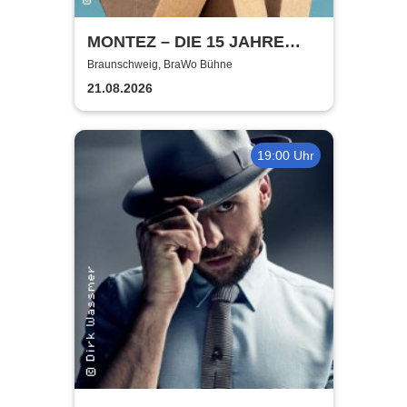
MONTEZ – DIE 15 JAHRE
MONTEZ – TOUR
Braunschweig, BraWo Bühne
21.08.2026
19:00 Uhr