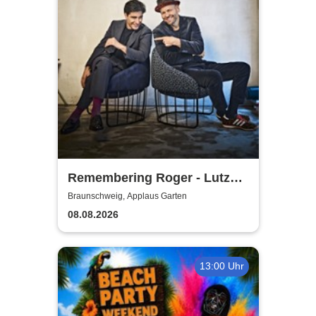
Remembering Roger - Lutz
Krajenski Big Band feat. Atrin
Braunschweig, Applaus Garten
Madani
08.08.2026
13:00 Uhr