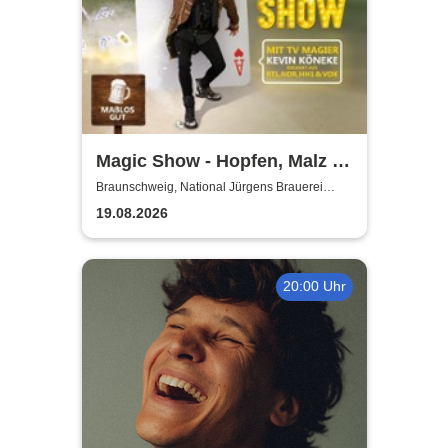
Magic Show - Hopfen, Malz &
Wunder - Kevin Köneke
Braunschweig, National Jürgens Brauerei
GmbH
19.08.2026
20:00 Uhr