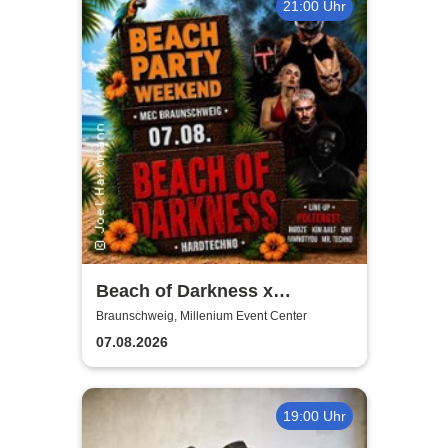
21:00 Uhr
Beach of Darkness x
Poltergst x Techno
Braunschweig, Millenium Event Center
07.08.2026
19:00 Uhr