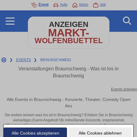
Event
Auto
Immo
Job
ANZEIGEN
MARKT-
WOLFENBUETTEL
❯
EVENTS
❯
BRAUNSCHWEIG
Veranstaltungen Braunschweig - Was ist los in
Braunschweig
Events anlegen
Alle Events in Braunschweig - Konzerte, Theater, Comedy Open
Airs
Sie wollen wissen was los ist in Braunschweig? Erleben Sie in Braunschweig
vielseitiges Event-Angebot! Ob mitreißende Konzerte, inspirierende
Theateraufführungen oder aufregende Veranstaltungen in Braunschweig –
hier finden alles im Überblick und Tickets.
Alle Cookies akzeptieren
Alle Cookies ablehnen