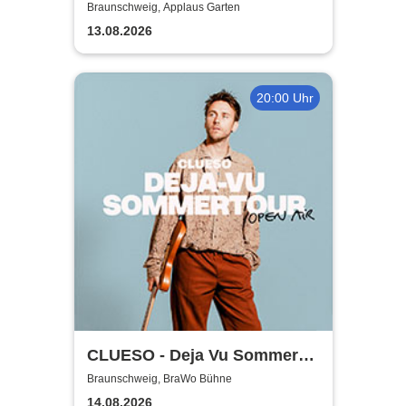
Jacobs & Markus Schultze
Braunschweig, Applaus Garten
13.08.2026
20:00 Uhr
CLUESO - Deja Vu Sommer
Open Air
Braunschweig, BraWo Bühne
14.08.2026