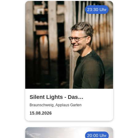
23:30 Uhr
Silent Lights - Das
Mitternachtskonzert
Braunschweig, Applaus Garten
15.08.2026
20:00 Uhr