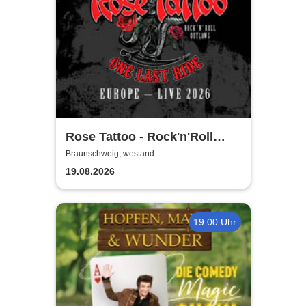
Rose Tattoo - Rock'n'Roll
Outlaws – One Last Ride
Braunschweig, westand
19.08.2026
19:00 Uhr