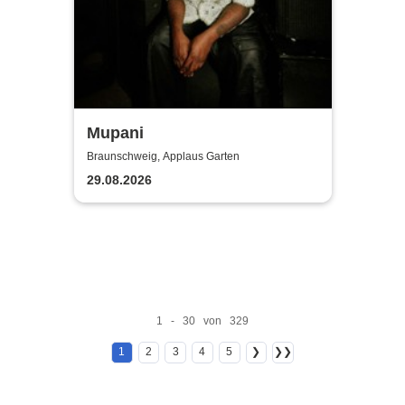
Mupani
Braunschweig, Applaus Garten
29.08.2026
1 - 30 von 329
1
2
3
4
5
❯
❯❯