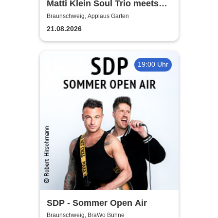
Matti Klein Soul Trio meets
Max Mutzke
Braunschweig, Applaus Garten
21.08.2026
19:00 Uhr
SDP - Sommer Open Air
Braunschweig, BraWo Bühne