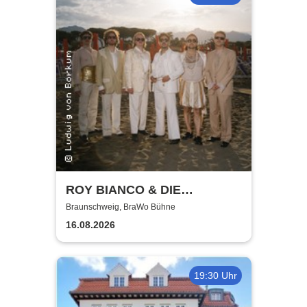
ROY BIANCO & DIE
ABBRUNZATI BOYS - LIVE
Braunschweig, BraWo Bühne
2026
16.08.2026
19:30 Uhr