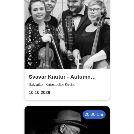
Svavar Knutur - Autumn
String Trio Tour
Salzgitter, Kniestedter Kirche
10.10.2026
20:00 Uhr