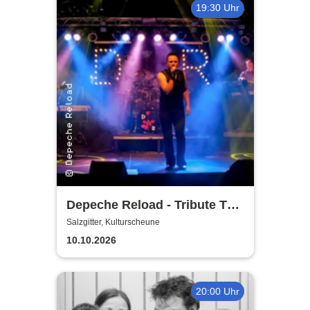
19:30 Uhr
Depeche Reload - Tribute To
Depeche Mode
Salzgitter, Kulturscheune
10.10.2026
20:00 Uhr