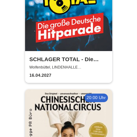
SCHLAGER TOTAL - Die
große deutsche Hitparade
Wolfenbüttel, LINDENHALLE
WOLFENBÜTTEL
16.04.2027
20:00 Uhr