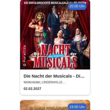
20:00 Uhr
Die Nacht der Musicals - Die
erfolgreichste Musicalgala
Wolfenbüttel, LINDENHALLE
WOLFENBÜTTEL
aller Zeiten
02.02.2027
19:00 Uhr