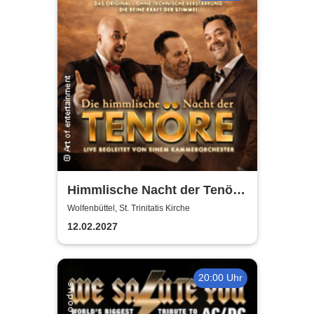
Himmlische Nacht der Tenöre
- Das Original - Live und ohne
Wolfenbüttel, St. Trinitatis Kirche
technische Verstärkung
12.02.2027
20:00 Uhr