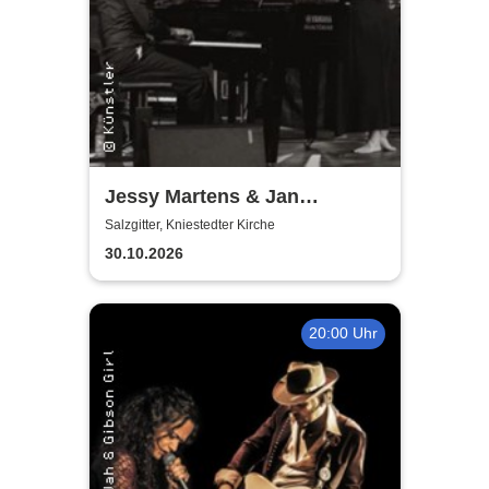
Jessy Martens & Jan
Fischer's Blues Support
Salzgitter, Kniestedter Kirche
30.10.2026
20:00 Uhr