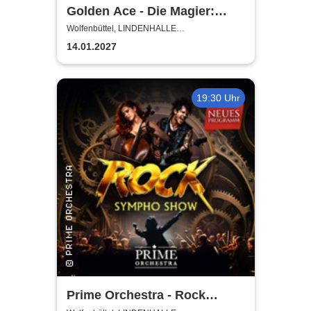
Golden Ace - Die Magier:
Chroniken der Magie Tour
Wolfenbüttel, LINDENHALLE
WOLFENBÜTTEL
2027
14.01.2027
19:30 Uhr
Prime Orchestra - Rock