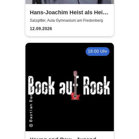
Hans-Joachim Heist als Heinz
Erhard - Noch'n Gedicht
Salzgitter, Aula Gymnasium am Fredenberg
12.09.2026
18:00 Uhr