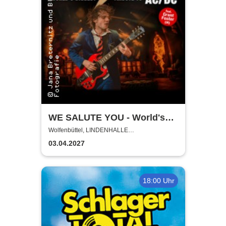
WE SALUTE YOU - World's
biggest Tribute to AC/DC
Wolfenbüttel, LINDENHALLE
WOLFENBÜTTEL
03.04.2027
18:00 Uhr