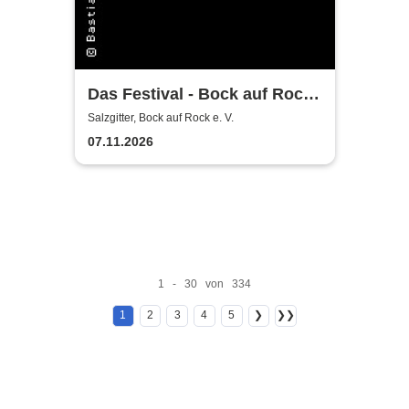
Das Festival - Bock auf Rock
gemeinnütziger e. V.
Salzgitter, Bock auf Rock e. V.
07.11.2026
1 - 30 von 334
1
2
3
4
5
❯
❯❯