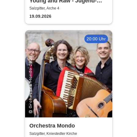
Young and Raw - Jugend-
Konzert
Salzgitter, Arche 4
19.09.2026
20:00 Uhr
Orchestra Mondo
Salzgitter, Kniestedter Kirche