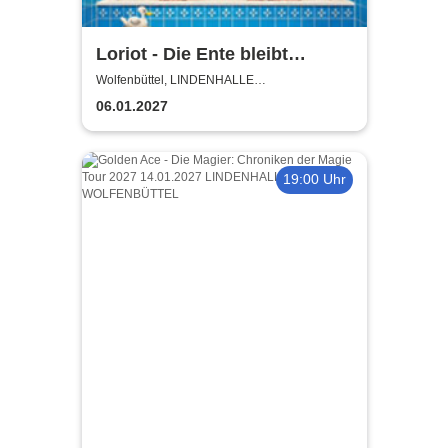
Loriot - Die Ente bleibt
draußen!
Wolfenbüttel, LINDENHALLE
WOLFENBÜTTEL
06.01.2027
19:00 Uhr