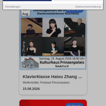
Einstellungen
Datenschutzerklärung
18:00 Uhr
Klavierklasse Haiou Zhang -
Eröffnungskonzert des
Wolfenbüttel, Festsaal Prinzenpalais
Meisterkurses RESONANZ
15.08.2026