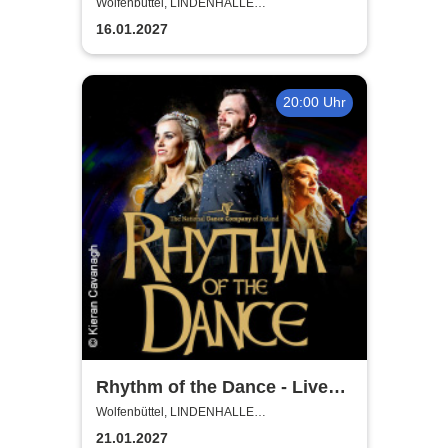
Sympho Show
Wolfenbüttel, LINDENHALLE
WOLFENBÜTTEL
16.01.2027
20:00 Uhr
Rhythm of the Dance - Live
2027
Wolfenbüttel, LINDENHALLE
WOLFENBÜTTEL
21.01.2027