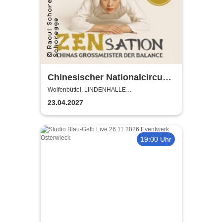
Chinesischer Nationalcircus -
ZENsation - Chinas
Wolfenbüttel, LINDENHALLE
WOLFENBÜTTEL
Grossmeister der Balance
23.04.2027
19:00 Uhr