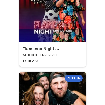
Flamenco Night /
Flamencomanía Tour 26/27 -
Wolfenbüttel, LINDENHALLE
WOLFENBÜTTEL
Deutschlands größte
17.10.2026
Flamenco-Tournee
19:00 Uhr