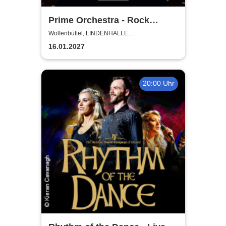
Prime Orchestra - Rock
Sympho Show
Wolfenbüttel, LINDENHALLE
WOLFENBÜTTEL
16.01.2027
20:00 Uhr