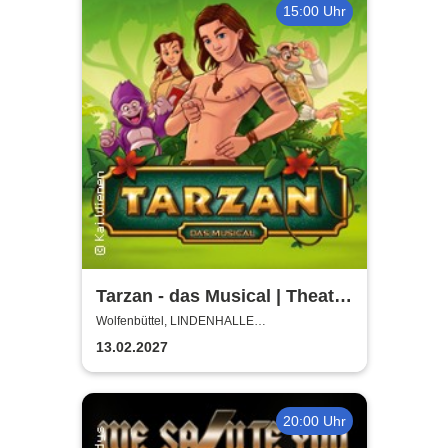
15:00 Uhr
Tarzan - das Musical | Theater
Liberi
Wolfenbüttel, LINDENHALLE
WOLFENBÜTTEL
13.02.2027
20:00 Uhr