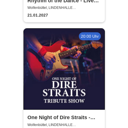
Rhythm of the Dance - Live
2027
Wolfenbüttel, LINDENHALLE
WOLFENBÜTTEL
21.01.2027
20:00 Uhr
One Night of Dire Straits -
Tribute Show
Wolfenbüttel, LINDENHALLE