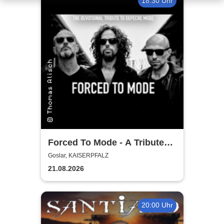
18:30 Uhr
Forced To Mode - A Tribute
To Depeche Mode
Goslar, KAISERPFALZ
21.08.2026
20:00 Uhr