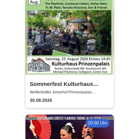
Sommerfest Kulturhaus
Prinzenpalais
Wolfenbüttel, Innenhof Prinzenpalais,
Wolfenbüttel
30.08.2026
20:00 Uhr