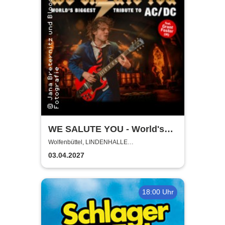
WE SALUTE YOU - World's
biggest Tribute to AC/DC
Wolfenbüttel, LINDENHALLE
WOLFENBÜTTEL
03.04.2027
18:00 Uhr