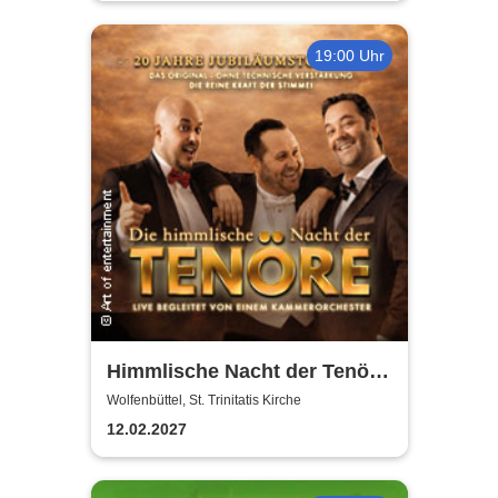
19:00 Uhr
Himmlische Nacht der Tenöre
- Das Original - Live und ohne
Wolfenbüttel, St. Trinitatis Kirche
technische Verstärkung
12.02.2027