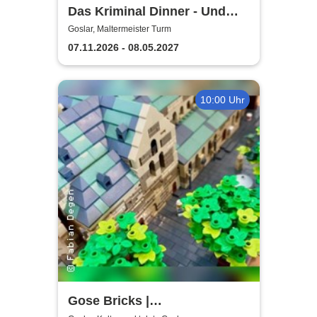
Das Kriminal Dinner - Und
raus bist du
Goslar, Maltermeister Turm
07.11.2026 - 08.05.2027
10:00 Uhr
Gose Bricks |