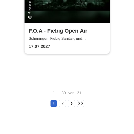
F.O.A - Fiebig Open Air
Schöningen, Fiebig Sanitär-, und
Heizungstechnik
17.07.2027
1 - 30 von 31
1
2
❯
❯❯