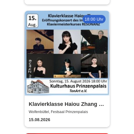
18:00 Uhr
Klavierklasse Haiou Zhang -
Eröffnungskonzert des
Wolfenbüttel, Festsaal Prinzenpalais
Meisterkurses RESONANZ
15.08.2026