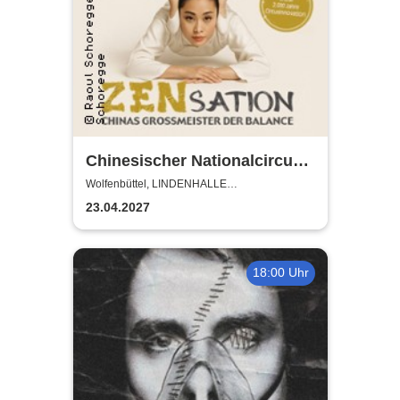
Chinesischer Nationalcircus -
ZENsation - Chinas
Wolfenbüttel, LINDENHALLE
WOLFENBÜTTEL
Grossmeister der Balance
23.04.2027
18:00 Uhr