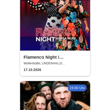
Flamenco Night /
Flamencomanía Tour 26/27 -
Wolfenbüttel, LINDENHALLE
WOLFENBÜTTEL
Deutschlands größte
17.10.2026
Flamenco-Tournee
19:00 Uhr