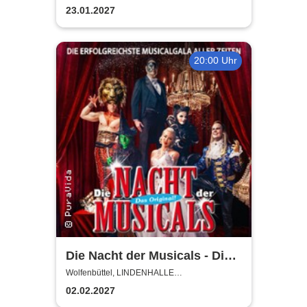
WOLFENBÜTTEL
23.01.2027
20:00 Uhr
Die Nacht der Musicals - Die
erfolgreichste Musicalgala
Wolfenbüttel, LINDENHALLE
WOLFENBÜTTEL
aller Zeiten
02.02.2027