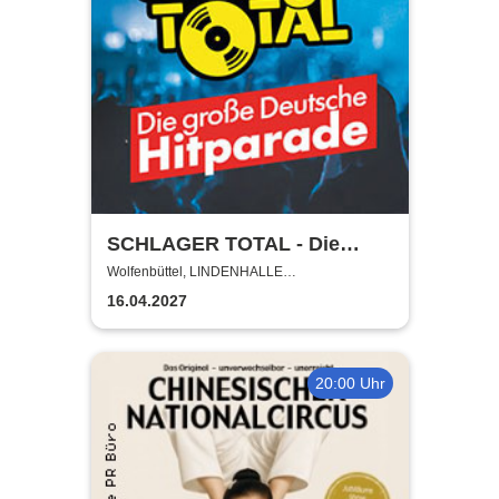
SCHLAGER TOTAL - Die
große deutsche Hitparade
Wolfenbüttel, LINDENHALLE
WOLFENBÜTTEL
16.04.2027
20:00 Uhr