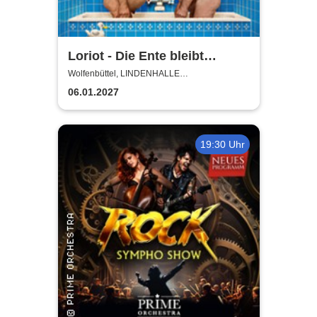
Loriot - Die Ente bleibt
draußen!
Wolfenbüttel, LINDENHALLE
WOLFENBÜTTEL
06.01.2027
19:30 Uhr