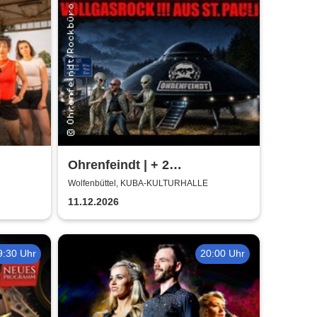
Ohrenfeindt | + 2
Supportbands
Wolfenbüttel, KUBA-KULTURHALLE
11.12.2026
9:30 Uhr
20:00 Uhr