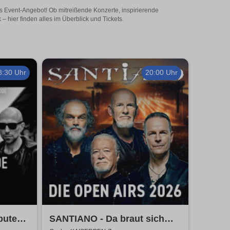
ges Event-Angebot! Ob mitreißende Konzerte, inspirierende
 hier finden alles im Überblick und Tickets.
8:30 Uhr
20:00 Uhr
bute
SANTIANO - Da braut sich