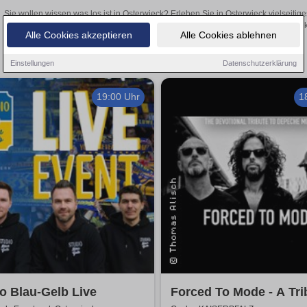
Sie wollen wissen was los ist in Osterwieck? Erleben Sie in Osterwieck vielseiti
Theateraufführungen oder aufregende Veranstaltungen in Osterwieck –
Alle Cookies akzeptieren
Alle Cookies ablehnen
Einstellungen
Datenschutzerklärung
19:00 Uhr
1
o Blau-Gelb Live
Forced To Mode - A Tri