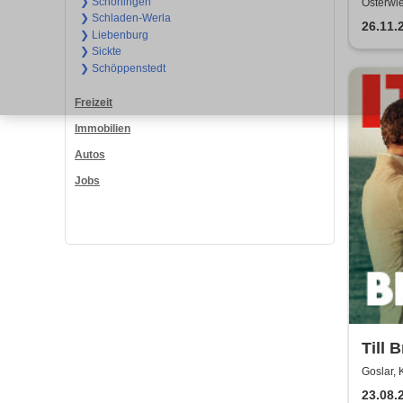
❯ Schöningen
Osterwi
❯ Schladen-Werla
26.11.
❯ Liebenburg
❯ Sickte
❯ Schöppenstedt
Freizeit
Immobilien
Autos
Jobs
Till 
2026
Goslar,
23.08.