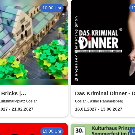
10:00 Uhr
1
Bricks |
Das Kriminal Dinner - 
rmarktplatz Goslar
Polterabendkiller
Kulturmarktplatz Goslar
Goslar, Casino Rammelsberg
2027 - 21.02.2027
16.01.2027 - 13.06.2027
19:00 Uhr
1