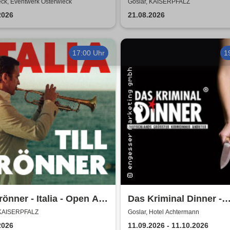
To Depeche Mode
eck, Eventwerk Osterwieck
Goslar, KAISERPFALZ
2026
21.08.2026
17:00 Uhr
1
Brönner - Italia - Open Air
Das Kriminal Dinner -
Testament à la Carte
 KAISERPFALZ
Goslar, Hotel Achtermann
2026
11.09.2026 - 11.10.2026