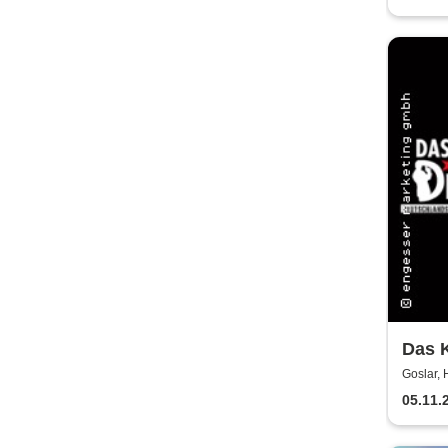
Das K
Auss
Goslar, 
05.11.