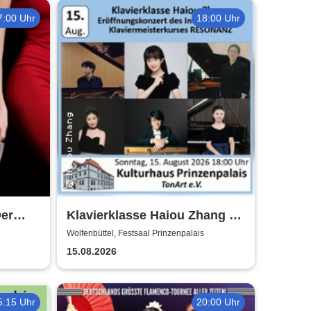
7:00 Uhr
18:00 Uhr
Der
Klavierklasse Haiou Zhang -
Eröffnungskonzert des
Wolfenbüttel, Festsaal Prinzenpalais
Meisterkurses RESONANZ
15.08.2026
5:15 Uhr
20:00 Uhr