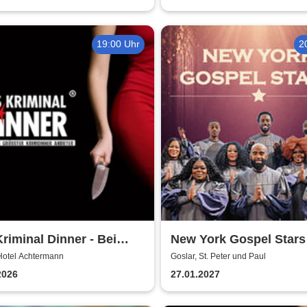
19:00 Uhr
2
riminal Dinner - Bei
New York Gospel Stars
age: Mord!
Hotel Achtermann
Goslar, St. Peter und Paul
2026
27.01.2027