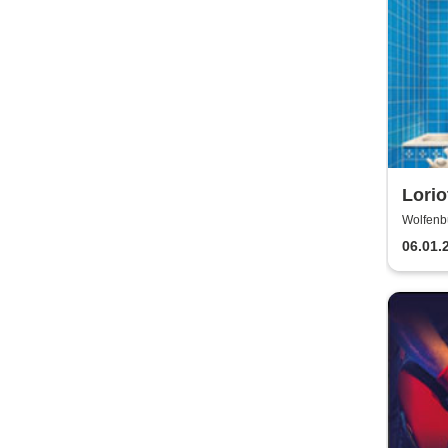
Lorio
drau
Wolfenb
WOLFE
06.01.