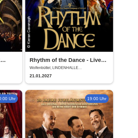
k
Rhythm of the Dance - Live
2027
Wolfenbüttel, LINDENHALLE
WOLFENBÜTTEL
21.01.2027
0:00 Uhr
19:00 Uhr