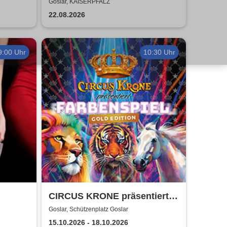
was zusammen - Open Air
Goslar, KAISERPFALZ
2026
22.08.2026
9:00 Uhr
10:30 Uhr
CIRCUS KRONE präsentiert
FARBENSPIEL - Gold Edition
Goslar, Schützenplatz Goslar
| Goslar
15.10.2026 - 18.10.2026