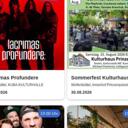
imas Profundere
Sommerfest Kulturhau
Prinzenpalais
üttel, KUBA-KULTURHALLE
Wolfenbüttel, Innenhof Prinzenpalais
Wolfenbüttel
2026
30.08.2026
19:00 Uhr
1