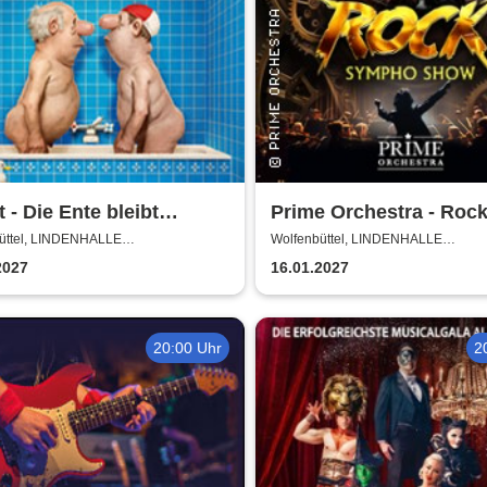
t - Die Ente bleibt
Prime Orchestra - Roc
ßen!
Sympho Show
üttel, LINDENHALLE
Wolfenbüttel, LINDENHALLE
NBÜTTEL
WOLFENBÜTTEL
2027
16.01.2027
20:00 Uhr
2