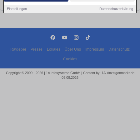
bald wieder vorbei!
Einstellungen
Datenschutzerklärung
Ratgeber
Presse
Lokales
Über Uns
Impressum
Datenschutz
Cookies
Copyright © 2000 - 2026 | 1A Infosysteme GmbH | Content by: 1A-Anzeigenmarkt.de
08.08.2026