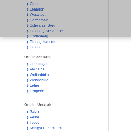
❯ Ölper
❯ Lehndorf
❯ Weststadt
❯ Gartenstadt
❯ Schwarzer Berg
❯ Heidberg-Melverode
❯ Lindenberg
❯ Riddagshausen
❯ Heidberg
Orte in der Nähe
❯ Cremlingen
❯ Vechelde
❯ Wolfenbüttel
❯ Wendeburg
❯ Lehre
❯ Lengede
Orte im Umkreis
❯ Salzgitter
❯ Peine
❯ Ilsede
❯ Königslutter am Elm