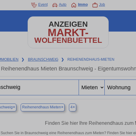
Event
Auto
Immo
Job
ANZEIGEN
MARKT-
WOLFENBUETTEL
MMOBILIEN
❯
BRAUNSCHWEIG
❯
REIHENENDHAUS-MIETEN
Reihenendhaus Mieten Braunschweig - Eigentumswohnun
×
×
×
schweig
Reihenendhaus Mieten
4
Finden Sie hier Ihre Reihenendhaus zum 
Suchen Sie in Braunschweig eine Reihenendhaus zum Mieten? Finden Sie hier e