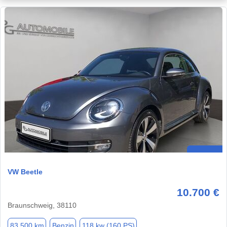
VW Beetle
10.700 €
Braunschweig, 38110
83.500 km
Benzin
118 kw (160 PS)