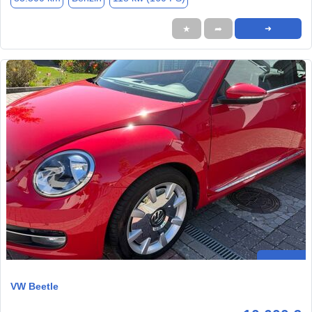
★
➦
➜
VW Beetle