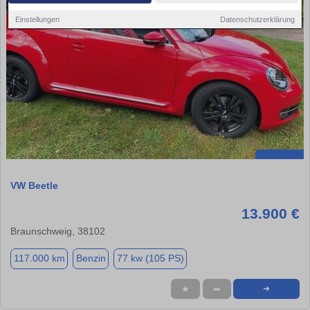
Einstellungen
Datenschutzerklärung
VW Beetle
13.900 €
Braunschweig, 38102
117.000 km
Benzin
77 kw (105 PS)
★
➦
➜