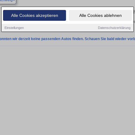
schweig
Finden Sie in Braunschweig Ihren gebrau
Alle Cookies akzeptieren
Alle Cookies ablehnen
Entdecken Sie in Braunschweig gebrauchte VW CC Gebrauchtwagen. Hier finde
Einstellungen
Datenschutzerklärung
onnten wir derzeit keine passenden Autos finden. Schauen Sie bald wieder vorb