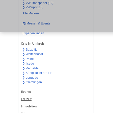
❯ VW Transporter (12)
❯ VW up! (110)
Alle Marken
Messen & Events
Experten finden
Orte im Umkreis
❯ Salzgitter
❯ Wolfenbüttel
❯ Peine
❯ Ilsede
❯ Vechelde
❯ Königslutter am Elm
❯ Lengede
❯ Cremlingen
Events
Freizeit
Immobilien