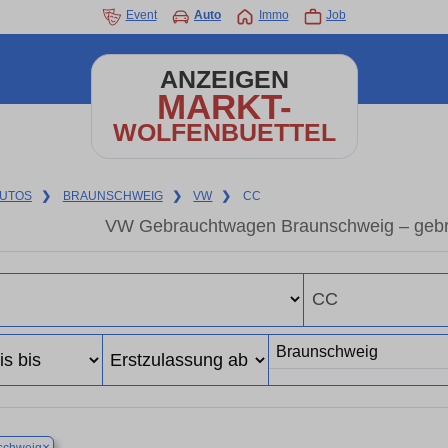
Event
Auto
Immo
Job
ANZEIGEN
MARKT-
WOLFENBUETTEL
UTOS
❯
BRAUNSCHWEIG
❯
VW
❯
CC
VW Gebrauchtwagen Braunschweig – geb
×