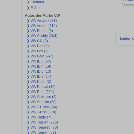
Braun
❯ Oldtimer
❯ E-Auto
Autos der Marke VW
❯ VW Amarok (81)
❯ VW Arteon (110)
❯ VW Beetle (6)
❯ VW Caddy (204)
Leider k
❯ VW CC (3)
❯ VW Eos (5)
❯ VW Fox (3)
❯ VW Golf (667)
❯ VW ID.3 (64)
❯ VW ID.4 (19)
❯ VW ID.5 (13)
❯ VW ID.7 (14)
❯ VW Käfer (3)
❯ VW Passat (40)
❯ VW Polo (221)
❯ VW Scirocco (3)
❯ VW Sharan (20)
❯ VW T-Cross (64)
❯ VW T-Roc (178)
❯ VW Taigo (75)
❯ VW Tiguan (206)
❯ VW Touareg (78)
❯ VW Touran (68)