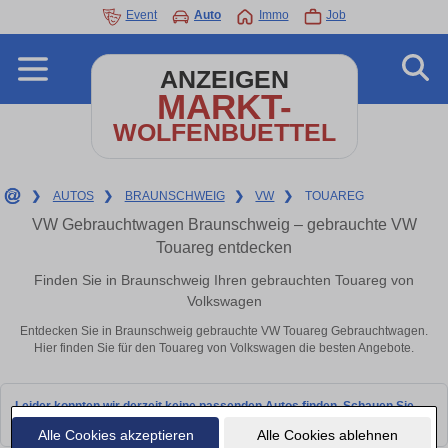
Event
Auto
Immo
Job
ANZEIGEN
MARKT-
WOLFENBUETTEL
❯
AUTOS
❯
BRAUNSCHWEIG
❯
VW
❯
TOUAREG
VW Gebrauchtwagen Braunschweig – gebrauchte VW
Touareg entdecken
Finden Sie in Braunschweig Ihren gebrauchten Touareg von
Volkswagen
Entdecken Sie in Braunschweig gebrauchte VW Touareg Gebrauchtwagen.
Hier finden Sie für den Touareg von Volkswagen die besten Angebote.
Leider konnten wir derzeit keine passenden Autos finden. Schauen Sie
bald wieder vorbei!
Alle Cookies akzeptieren
Alle Cookies ablehnen