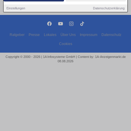
Einstellungen
Datenschutzerklärung
Ratgeber
Presse
Lokales
Über Uns
Impressum
Datenschutz
Cookies
Copyright © 2000 - 2026 | 1A Infosysteme GmbH | Content by: 1A-Anzeigenmarkt.de
08.08.2026