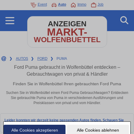
Event
Auto
Immo
Job
ANZEIGEN
MARKT-
WOLFENBUETTEL
❯
AUTOS
❯
FORD
❯
PUMA
Ford Puma gebraucht in Wolfenbüttel entdecken –
Gebrauchtwagen von privat & Händler
Finden Sie in Wolfenbüttel Ihren gebrauchten Ford Puma
Suchen Sie in Wolfenbüttel einen Ford Puma Gebrauchtwagen? Entdecken
Sie gebrauchte Puma von Puma in verschiedenen Ausführungen und
Preisklassen von privat und vom Händler.
Leider konnten wir derzeit keine passenden Autos finden. Schauen Sie
bald wieder vorbei!
Alle Cookies akzeptieren
Alle Cookies ablehnen