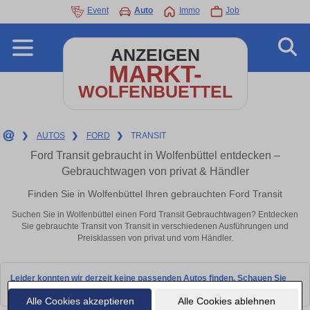
Event
Auto
Immo
Job
ANZEIGEN
MARKT-
WOLFENBUETTEL
❯
AUTOS
❯
FORD
❯
TRANSIT
Ford Transit gebraucht in Wolfenbüttel entdecken –
Gebrauchtwagen von privat & Händler
Finden Sie in Wolfenbüttel Ihren gebrauchten Ford Transit
Suchen Sie in Wolfenbüttel einen Ford Transit Gebrauchtwagen? Entdecken
Sie gebrauchte Transit von Transit in verschiedenen Ausführungen und
Preisklassen von privat und vom Händler.
Leider konnten wir derzeit keine passenden Autos finden. Schauen Sie
bald wieder vorbei!
Alle Cookies akzeptieren
Alle Cookies ablehnen