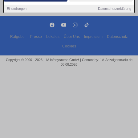
Einstellungen
Datenschutzerklärung
Ratgeber
Presse
Lokales
Über Uns
Impressum
Datenschutz
Cookies
Copyright © 2000 - 2026 | 1A Infosysteme GmbH | Content by: 1A-Anzeigenmarkt.de
08.08.2026