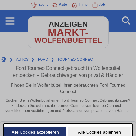
Event
Auto
Immo
Job
ANZEIGEN
MARKT-
WOLFENBUETTEL
❯
AUTOS
❯
FORD
❯
TOURNEO-CONNECT
Ford Tourneo Connect gebraucht in Wolfenbüttel
entdecken – Gebrauchtwagen von privat & Händler
Finden Sie in Wolfenbüttel Ihren gebrauchten Ford Tourneo
Connect
Suchen Sie in Wolfenbüttel einen Ford Tourneo Connect Gebrauchtwagen?
Entdecken Sie gebrauchte Tourneo Connect von Tourneo Connect in
verschiedenen Ausführungen und Preisklassen von privat und vom Händler.
Leider konnten wir derzeit keine passenden Autos finden. Schauen Sie
Alle Cookies akzeptieren
Alle Cookies ablehnen
bald wieder vorbei!