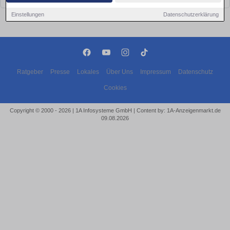
Einstellungen
Datenschutzerklärung
Ratgeber
Presse
Lokales
Über Uns
Impressum
Datenschutz
Cookies
Copyright © 2000 - 2026 | 1A Infosysteme GmbH | Content by: 1A-Anzeigenmarkt.de
09.08.2026