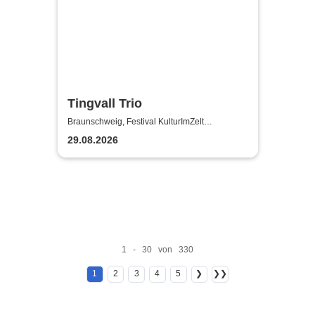
Tingvall Trio
Braunschweig, Festival KulturImZelt
Braunschweig
29.08.2026
1 - 30 von 330
1
2
3
4
5
❯
❯❯