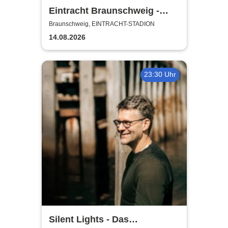
Eintracht Braunschweig -
Saison 2026/27
Braunschweig, EINTRACHT-STADION
14.08.2026
23:30 Uhr
Silent Lights - Das