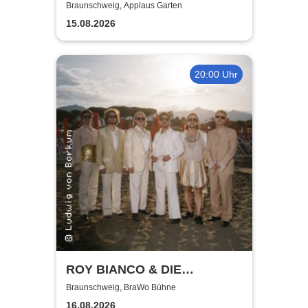
Mitternachtskonzert
Braunschweig, Applaus Garten
15.08.2026
20:00 Uhr
ROY BIANCO & DIE
ABBRUNZATI BOYS - LIVE
Braunschweig, BraWo Bühne
2026
16.08.2026