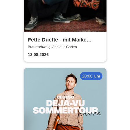
Fette Duette - mit Maike
Jacobs & Markus Schultze
Braunschweig, Applaus Garten
13.08.2026
20:00 Uhr