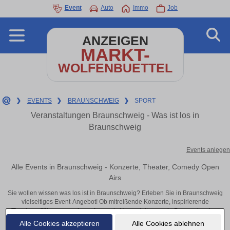
Event
Auto
Immo
Job
ANZEIGEN
MARKT-
WOLFENBUETTEL
❯
EVENTS
❯
BRAUNSCHWEIG
❯
SPORT
Veranstaltungen Braunschweig - Was ist los in
Braunschweig
Events anlegen
Alle Events in Braunschweig - Konzerte, Theater, Comedy Open
Airs
Sie wollen wissen was los ist in Braunschweig? Erleben Sie in Braunschweig
vielseitiges Event-Angebot! Ob mitreißende Konzerte, inspirierende
Theateraufführungen oder aufregende Veranstaltungen in Braunschweig –
hier finden alles im Überblick und Tickets.
Alle Cookies akzeptieren
Alle Cookies ablehnen