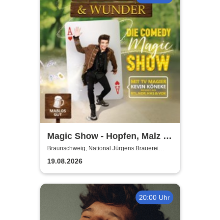
Magic Show - Hopfen, Malz &
Wunder - Kevin Köneke
Braunschweig, National Jürgens Brauerei
GmbH
19.08.2026
20:00 Uhr