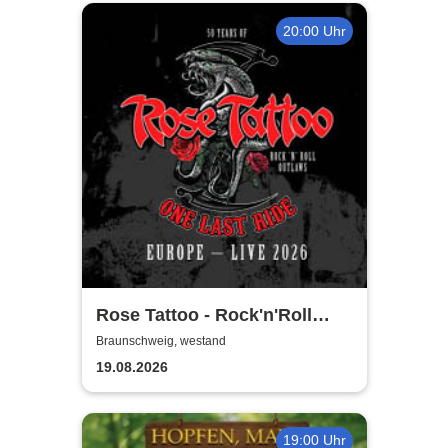
20:00 Uhr
Rose Tattoo - Rock'n'Roll
Outlaws – One Last Ride
Braunschweig, westand
19.08.2026
19:00 Uhr