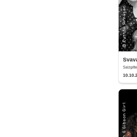
Svav
Strin
Salzgitt
10.10.