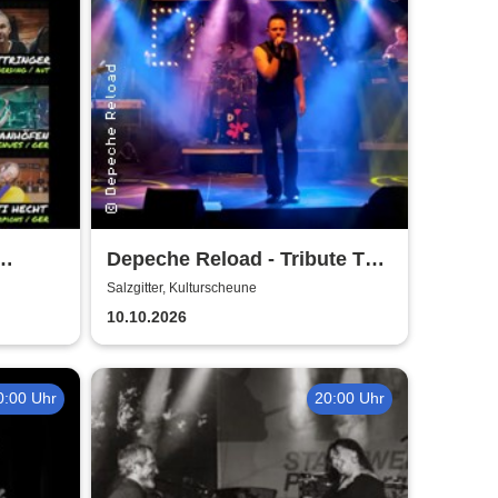
Depeche Reload - Tribute To
Depeche Mode
Salzgitter, Kulturscheune
10.10.2026
0:00 Uhr
20:00 Uhr