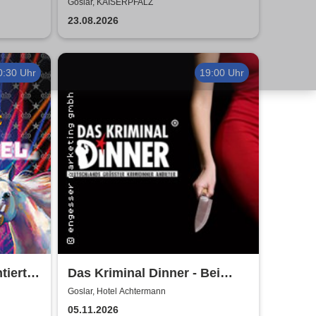
Air
2026
Goslar, KAISERPFALZ
23.08.2026
0:30 Uhr
19:00 Uhr
iert
Das Kriminal Dinner - Bei
dition
Aussage: Mord!
Goslar, Hotel Achtermann
05.11.2026