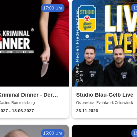
17:00 Uhr
1
riminal Dinner - Der
Studio Blau-Gelb Live
rabendkiller
 Casino Rammelsberg
Osterwieck, Eventwerk Osterwieck
2027 - 13.06.2027
26.11.2026
15:00 Uhr
1