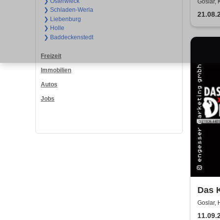
To D
❯ Osterwieck
Goslar,
❯ Schladen-Werla
21.08.
❯ Liebenburg
❯ Holle
❯ Baddeckenstedt
Freizeit
Immobilien
Autos
Jobs
Das K
Testa
Goslar, 
11.09.