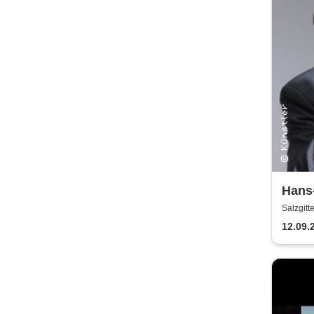
Hans-
Erhar
Salzgit
12.09.