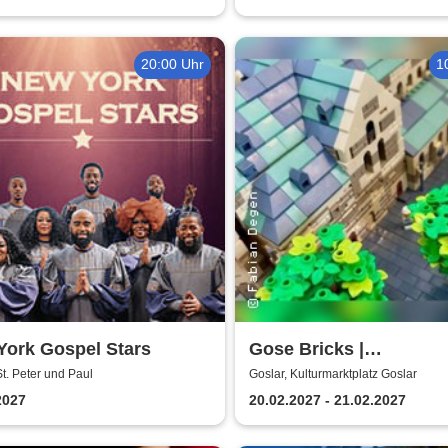
20:00 Uhr
1
York Gospel Stars
Gose Bricks |
Kulturmarktplatz Gosla
St. Peter und Paul
Goslar, Kulturmarktplatz Goslar
2027
20.02.2027 - 21.02.2027