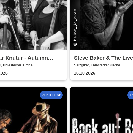
ar Knutur - Autumn
Steve Baker & The Liv
g Trio Tour
er, Kniestedter Kirche
Salzgitter, Kniestedter Kirche
2026
16.10.2026
20:00 Uhr
1