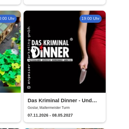
0:00 Uhr
19:00 Uhr
Das Kriminal Dinner - Und
r
raus bist du
Goslar, Maltermeister Turm
07.11.2026 - 08.05.2027