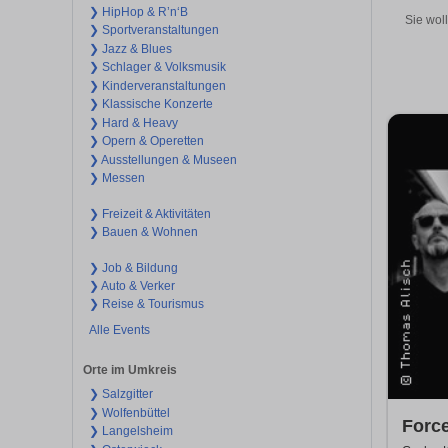
❯ HipHop & R’n‘B
Sie wol
❯ Sportveranstaltungen
❯ Jazz & Blues
❯ Schlager & Volksmusik
❯ Kinderveranstaltungen
❯ Klassische Konzerte
❯ Hard & Heavy
❯ Opern & Operetten
❯ Ausstellungen & Museen
❯ Messen
❯ Freizeit & Aktivitäten
❯ Bauen & Wohnen
❯ Job & Bildung
❯ Auto & Verker
❯ Reise & Tourismus
Alle Events
Orte im Umkreis
❯ Salzgitter
❯ Wolfenbüttel
Force
❯ Langelsheim