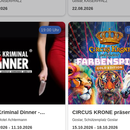
epeche Mode
was zusammen - Open 
 KAISERPFALZ
Goslar, KAISERPFALZ
2026
2026
22.08.2026
19:00 Uhr
1
riminal Dinner -
CIRCUS KRONE präsent
ment à la Carte
FARBENSPIEL - Gold E
Hotel Achtermann
Goslar, Schützenplatz Goslar
| Goslar
2026 - 11.10.2026
15.10.2026 - 18.10.2026