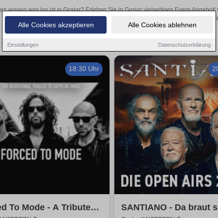
len wissen was los ist in Goslar? Erleben Sie in Goslar vielseitiges Event-Angebot
aufregende Veranstaltungen in Goslar – hier finden al
Alle Cookies akzeptieren
Alle Cookies ablehnen
Einstellungen
Datenschutzerklärung
18:30 Uhr
2
d To Mode - A Tribute
SANTIANO - Da braut s