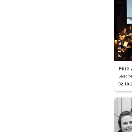
Fine 
ameri
Salzgitt
Stori
02.10.