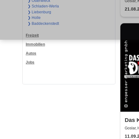
To D
❯ Osterwieck
Goslar,
❯ Schladen-Werla
21.08.
❯ Liebenburg
❯ Holle
❯ Baddeckenstedt
Freizeit
Immobilien
Autos
Jobs
Das K
Testa
Goslar, 
11.09.