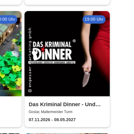
0:00 Uhr
19:00 Uhr
Das Kriminal Dinner - Und
r
raus bist du
Goslar, Maltermeister Turm
07.11.2026 - 08.05.2027