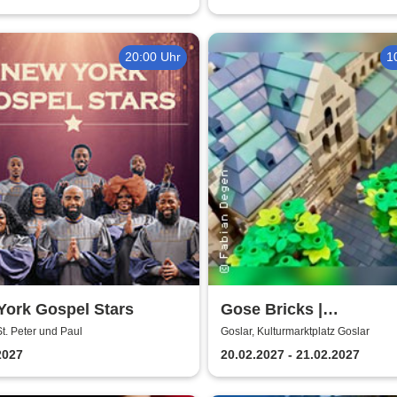
20:00 Uhr
1
York Gospel Stars
Gose Bricks |
Kulturmarktplatz Gosla
St. Peter und Paul
Goslar, Kulturmarktplatz Goslar
2027
20.02.2027 - 21.02.2027