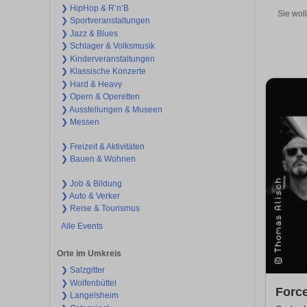
❯ HipHop & R’n‘B
Sie wol
❯ Sportveranstaltungen
❯ Jazz & Blues
❯ Schlager & Volksmusik
❯ Kinderveranstaltungen
❯ Klassische Konzerte
❯ Hard & Heavy
❯ Opern & Operetten
❯ Ausstellungen & Museen
❯ Messen
❯ Freizeit & Aktivitäten
❯ Bauen & Wohnen
❯ Job & Bildung
❯ Auto & Verker
❯ Reise & Tourismus
Alle Events
Orte im Umkreis
❯ Salzgitter
❯ Wolfenbüttel
Force
❯ Langelsheim