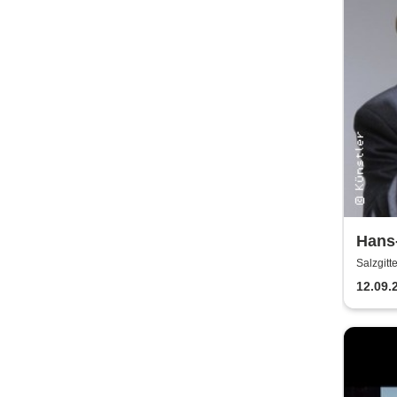
Hans-
Erhar
Salzgit
12.09.