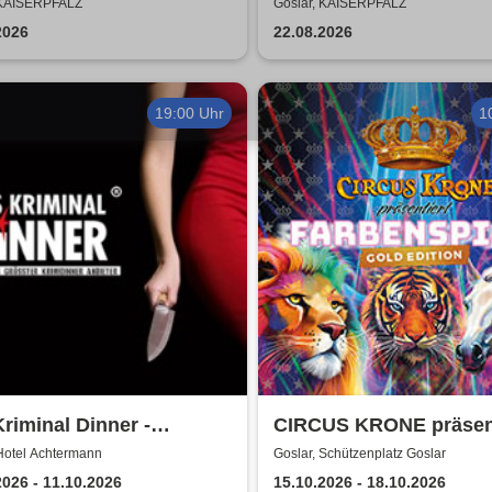
epeche Mode
was zusammen - Open 
 KAISERPFALZ
Goslar, KAISERPFALZ
2026
2026
22.08.2026
19:00 Uhr
1
riminal Dinner -
CIRCUS KRONE präsent
ment à la Carte
FARBENSPIEL - Gold E
Hotel Achtermann
Goslar, Schützenplatz Goslar
| Goslar
2026 - 11.10.2026
15.10.2026 - 18.10.2026