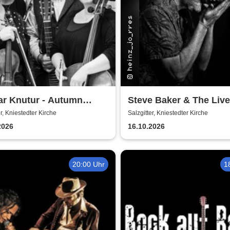
ar Knutur - Autumn
Steve Baker & The Liv
g Trio Tour
er, Kniestedter Kirche
Salzgitter, Kniestedter Kirche
2026
16.10.2026
20:00 Uhr
1