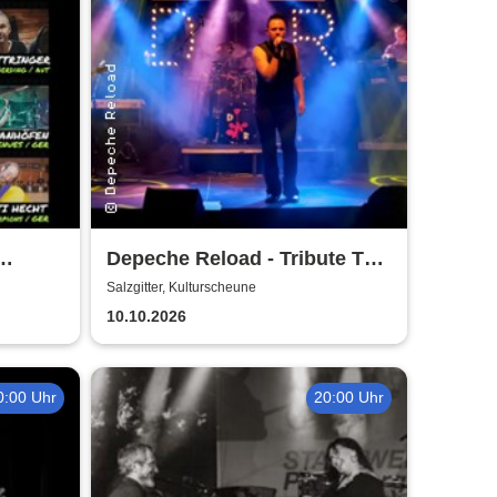
Depeche Reload - Tribute To
Depeche Mode
Salzgitter, Kulturscheune
10.10.2026
0:00 Uhr
20:00 Uhr