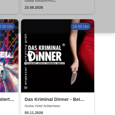
Air
2026
Goslar, KAISERPFALZ
23.08.2026
0:30 Uhr
19:00 Uhr
iert
Das Kriminal Dinner - Bei
dition
Aussage: Mord!
Goslar, Hotel Achtermann
05.11.2026