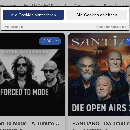
len wissen was los ist in Goslar? Erleben Sie in Goslar vielseitiges Event-Angebot
aufregende Veranstaltungen in Goslar – hier finden al
Alle Cookies akzeptieren
Alle Cookies ablehnen
Einstellungen
Datenschutzerklärung
18:30 Uhr
2
d To Mode - A Tribute
SANTIANO - Da braut s