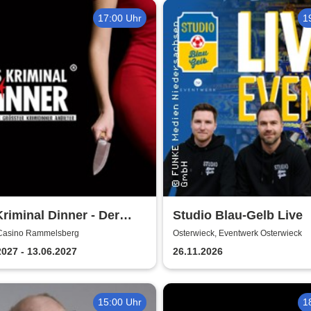
17:00 Uhr
1
riminal Dinner - Der
Studio Blau-Gelb Live
rabendkiller
 Casino Rammelsberg
Osterwieck, Eventwerk Osterwieck
2027 - 13.06.2027
26.11.2026
15:00 Uhr
1