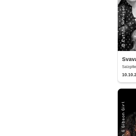
Svav
Strin
Salzgitt
10.10.