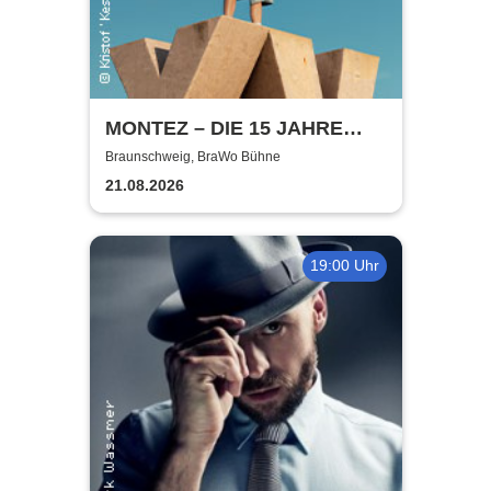
MONTEZ – DIE 15 JAHRE
MONTEZ – TOUR
Braunschweig, BraWo Bühne
21.08.2026
19:00 Uhr