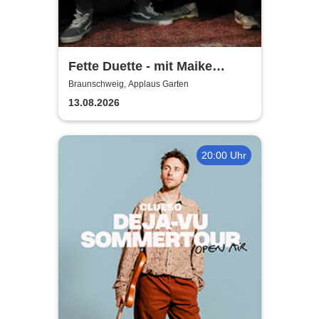
Fette Duette - mit Maike
Jacobs & Markus Schultze
Braunschweig, Applaus Garten
13.08.2026
20:00 Uhr