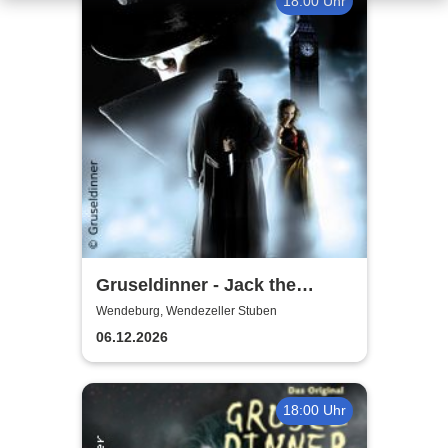
18:00 Uhr
Gruseldinner - Jack the
Ripper
Wendeburg, Wendezeller Stuben
06.12.2026
18:00 Uhr