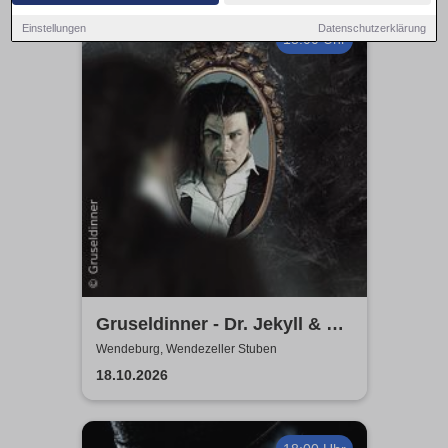
Einstellungen
Datenschutzerklärung
18:00 Uhr
Gruseldinner - Dr. Jekyll & Mr.
Hyde
Wendeburg, Wendezeller Stuben
18.10.2026