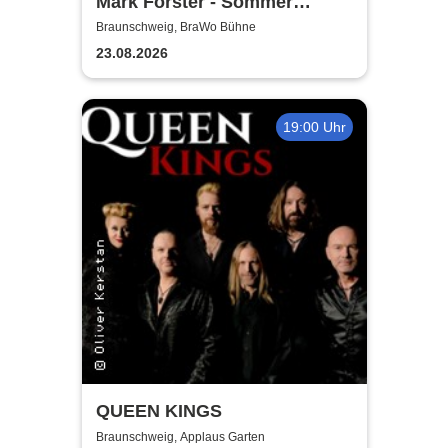
Mark Forster - Sommer
Shows 2026
Braunschweig, BraWo Bühne
23.08.2026
19:00 Uhr
QUEEN KINGS
Braunschweig, Applaus Garten