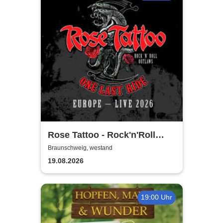
Rose Tattoo - Rock'n'Roll
Outlaws – One Last Ride
Braunschweig, westand
19.08.2026
19:00 Uhr