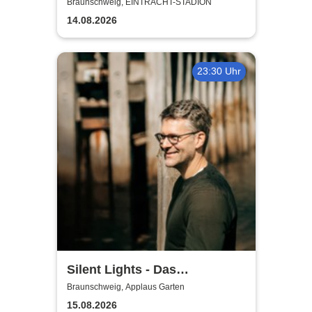
Saison 2026/27
Braunschweig, EINTRACHT-STADION
14.08.2026
23:30 Uhr
Silent Lights - Das
Mitternachtskonzert
Braunschweig, Applaus Garten
15.08.2026