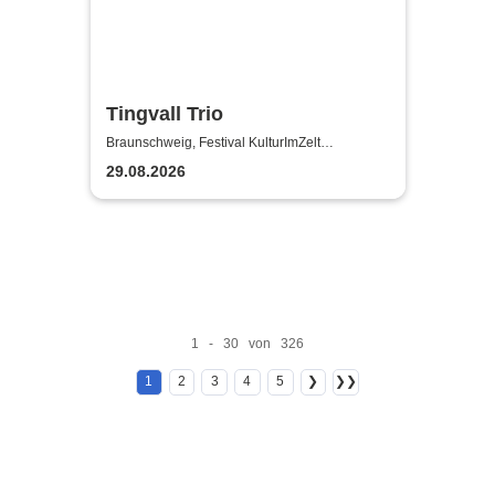
Tingvall Trio
Braunschweig, Festival KulturImZelt
Braunschweig
29.08.2026
1 - 30 von 326
1
2
3
4
5
❯
❯❯