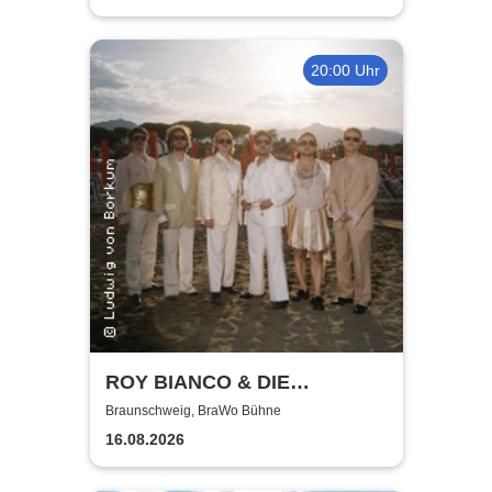
20:00 Uhr
ROY BIANCO & DIE
ABBRUNZATI BOYS - LIVE
Braunschweig, BraWo Bühne
2026
16.08.2026