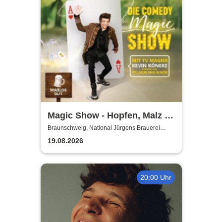
Magic Show - Hopfen, Malz &
Wunder - Kevin Köneke
Braunschweig, National Jürgens Brauerei
GmbH
19.08.2026
20:00 Uhr