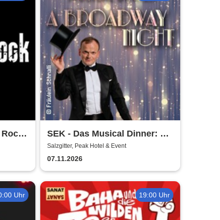
f Rock
SEK - Das Musical Dinner: A
Broadway Night
Salzgitter, Peak Hotel & Event
07.11.2026
0:00 Uhr
19:00 Uhr