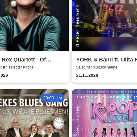
a Rex Quartett - Of
YORK & Band ft. Ulita
hes, Queens & Heroines
er, Kniestedter Kirche
Salzgitter, Kulturscheune
2026
21.11.2026
20:00 Uhr
1