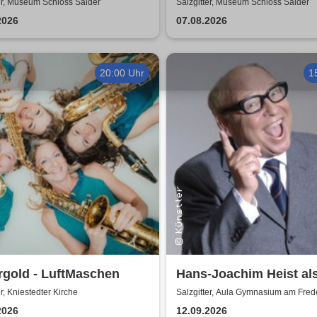
komme! 2026
er, Museum Schloss Salder
Salzgitter, Museum Schloss Salder
2026
07.08.2026
20:00 Uhr
1
rgold - LuftMaschen
Hans-Joachim Heist al
Erhard - Noch'n Gedich
er, Kniestedter Kirche
Salzgitter, Aula Gymnasium am Fre
2026
12.09.2026