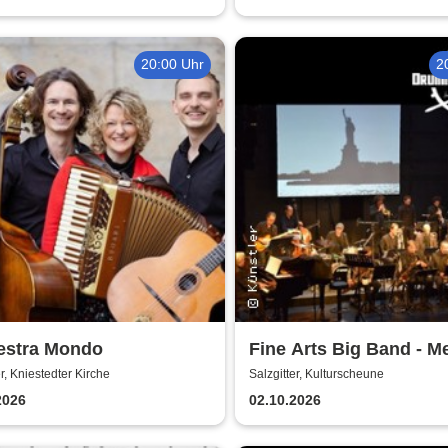
20:00 Uhr
2
estra Mondo
Fine Arts Big Band - M
amerikanischer Traum 
er, Kniestedter Kirche
Salzgitter, Kulturscheune
Stories
2026
02.10.2026