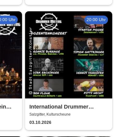
0:00 Uhr
20:00 Uhr
ein
International Drummer
- True
Meeting Konzert |
Salzgitter, Kulturscheune
Kulturscheune
03.10.2026