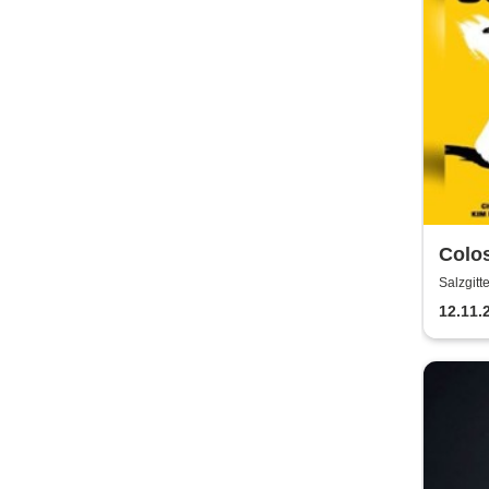
Colos
Field
Salzgitt
12.11.