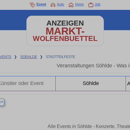
Event
Auto
Immo
Job
ANZEIGEN
MARKT-
WOLFENBUETTEL
VENTS
❯
SOEHLDE
❯
STADTTEILFESTE
Veranstaltungen Söhlde - Was is
×
e
Alle Events in Söhlde - Konzerte, Thea