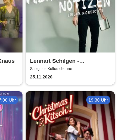
 Knaus
Lennart Schilgen -
Abwesenheitsnotizen
Salzgitter, Kulturscheune
25.11.2026
7:00 Uhr
19:30 Uhr