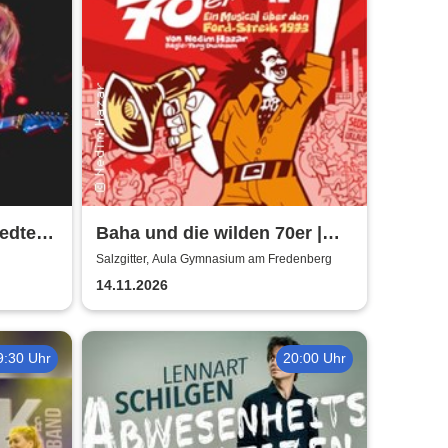
Baha und die wilden 70er |
Aula Gymnasium am
Salzgitter, Aula Gymnasium am Fredenberg
Fredenberg
14.11.2026
9:30 Uhr
20:00 Uhr