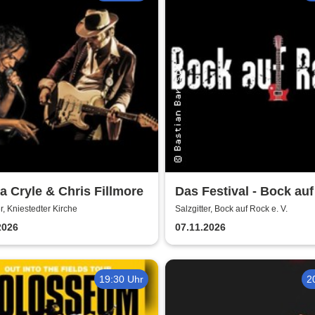
 Cryle & Chris Fillmore
Das Festival - Bock au
gemeinnütziger e. V.
er, Kniestedter Kirche
Salzgitter, Bock auf Rock e. V.
2026
07.11.2026
19:30 Uhr
2