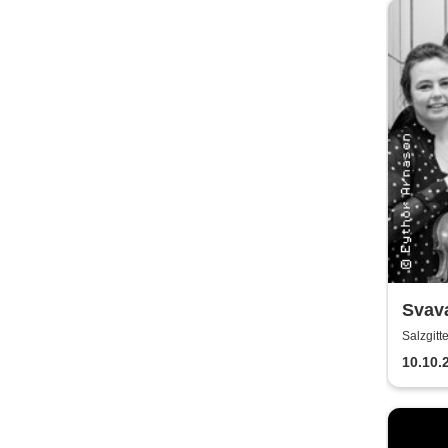
Svav
Strin
Salzgitt
10.10.