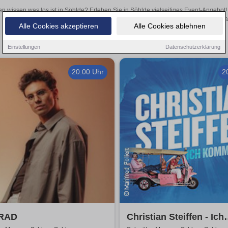
en wissen was los ist in Söhlde? Erleben Sie in Söhlde vielseitiges Event-Angebot
aufregende Veranstaltungen in Söhlde – hier finden al
Alle Cookies akzeptieren
Alle Cookies ablehnen
Einstellungen
Datenschutzerklärung
20:00 Uhr
2
RAD
Christian Steiffen - Ich