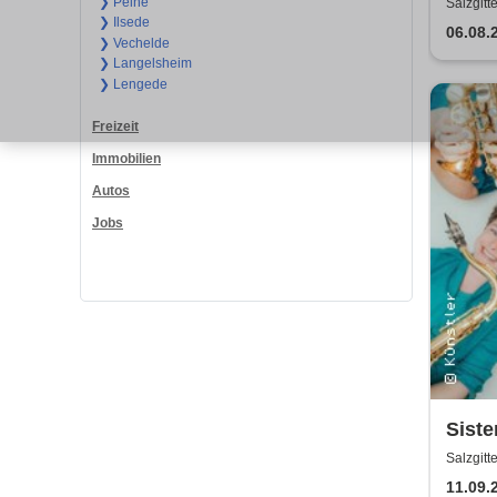
❯ Peine
Salzgitt
❯ Ilsede
06.08.
❯ Vechelde
❯ Langelsheim
❯ Lengede
Freizeit
Immobilien
Autos
Jobs
Siste
Salzgitt
11.09.