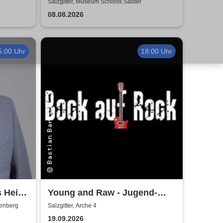
Salzgitter, Museum Schloss Salder
08.08.2026
5:00 Uhr
18:00 Uhr
s Heinz
Young and Raw - Jugend-
t
Konzert
denberg
Salzgitter, Arche 4
19.09.2026