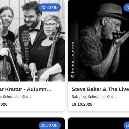
20:00 Uhr
2
ar Knutur - Autumn
Steve Baker & The Liv
g Trio Tour
er, Kniestedter Kirche
Salzgitter, Kniestedter Kirche
2026
16.10.2026
20:00 Uhr
1