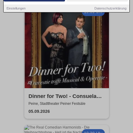
Einstellungen
Datenschutzerklärung
19:30 Uhr
Dinner for Two! - Consuela
Grand & Helge Thomas
Peine, Stadttheater Peiner Festsäle
05.09.2026