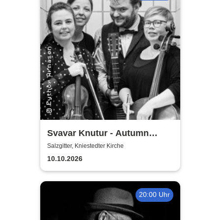
Svavar Knutur - Autumn
String Trio Tour
Salzgitter, Kniestedter Kirche
10.10.2026
20:00 Uhr