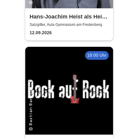
Hans-Joachim Heist als Heinz
Erhard - Noch'n Gedicht
Salzgitter, Aula Gymnasium am Fredenberg
12.09.2026
18:00 Uhr