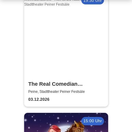
19:30 Uhr
The Real Comedian
Harmonists - Die
Peine, Stadttheater Peiner Festsäle
Weihnachtsshow - Hell ist die
03.12.2026
Nacht
15:00 Uhr