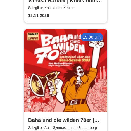
Vanesa Harbek | Kniestedter
Kirche
Salzgitter, Kniestedter Kirche
13.11.2026
19:00 Uhr
Baha und die wilden 70er |
Aula Gymnasium am
Salzgitter, Aula Gymnasium am Fredenberg