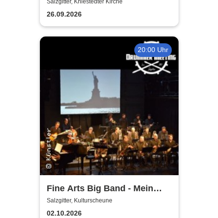
Salzgitter, Kniestedter Kirche
26.09.2026
20:00 Uhr
Fine Arts Big Band - Mein
amerikanischer Traum - True
Salzgitter, Kulturscheune
Stories
02.10.2026