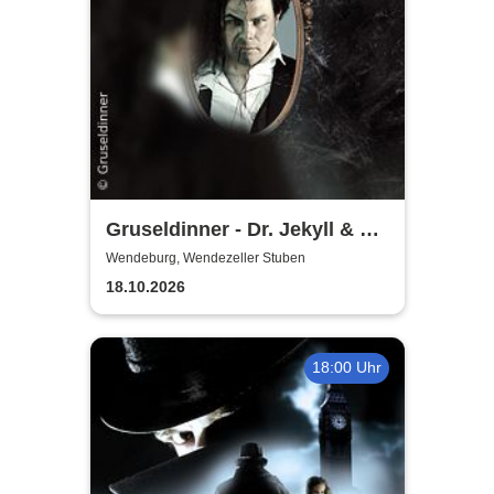
Gruseldinner - Dr. Jekyll & Mr.
Hyde
Wendeburg, Wendezeller Stuben
18.10.2026
18:00 Uhr