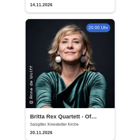
Fredenberg
14.11.2026
20:00 Uhr
Britta Rex Quartett - Of
Witches, Queens & Heroines
Salzgitter, Kniestedter Kirche
20.11.2026