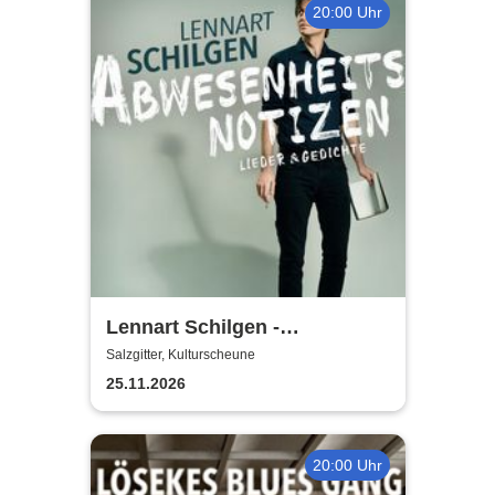
20:00 Uhr
Lennart Schilgen -
Abwesenheitsnotizen
Salzgitter, Kulturscheune
25.11.2026
20:00 Uhr