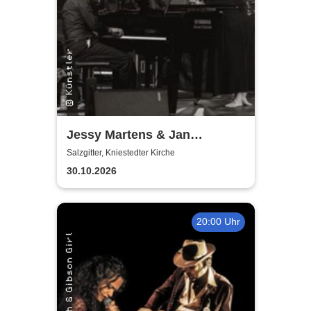
Jessy Martens & Jan
Fischer's Blues Support
Salzgitter, Kniestedter Kirche
30.10.2026
20:00 Uhr