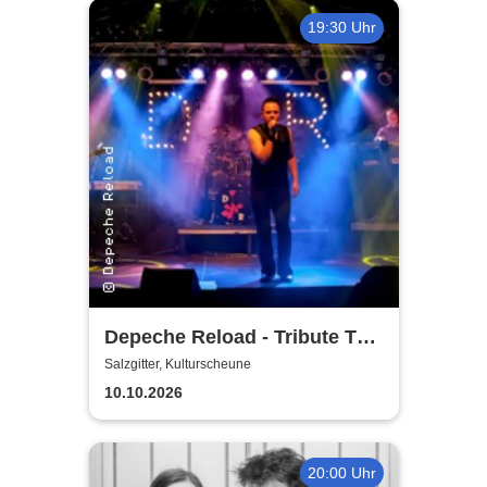
19:30 Uhr
Depeche Reload - Tribute To
Depeche Mode
Salzgitter, Kulturscheune
10.10.2026
20:00 Uhr