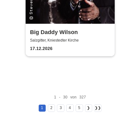
Big Daddy Wilson
Salzgitter, Kniestedter Kirche
17.12.2026
1 - 30 von 327
1
2
3
4
5
❯
❯❯