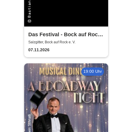
Das Festival - Bock auf Rock
gemeinnütziger e. V.
Salzgitter, Bock auf Rock e. V.
07.11.2026
19:00 Uhr