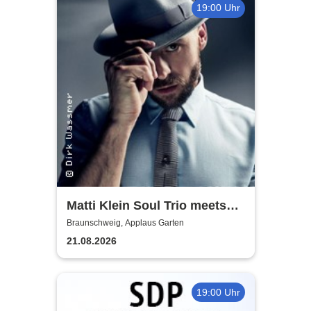
19:00 Uhr
Matti Klein Soul Trio meets
Max Mutzke
Braunschweig, Applaus Garten
21.08.2026
19:00 Uhr