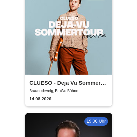
CLUESO - Deja Vu Sommer
Open Air
Braunschweig, BraWo Bühne
14.08.2026
19:00 Uhr