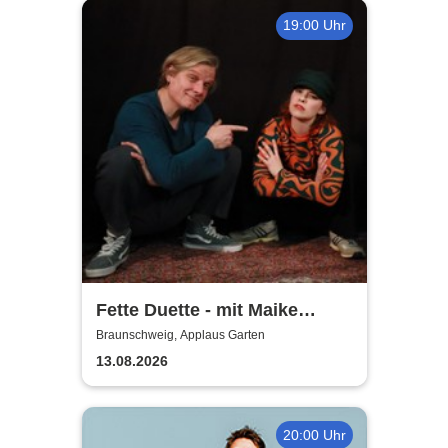
19:00 Uhr
Fette Duette - mit Maike
Jacobs & Markus Schultze
Braunschweig, Applaus Garten
13.08.2026
20:00 Uhr