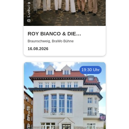
ROY BIANCO & DIE
ABBRUNZATI BOYS - LIVE
Braunschweig, BraWo Bühne
2026
16.08.2026
19:30 Uhr