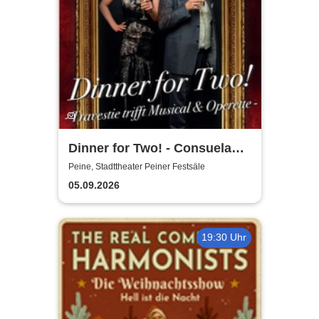
Dinner for Two! - Consuela
Grand & Helge Thomas
Peine, Stadttheater Peiner Festsäle
05.09.2026
19:30 Uhr