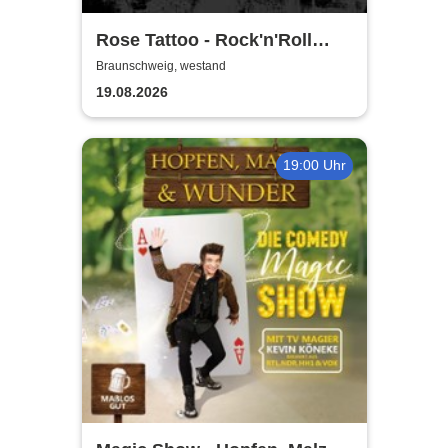
Rose Tattoo - Rock'n'Roll
Outlaws – One Last Ride
Braunschweig, westand
19.08.2026
19:00 Uhr