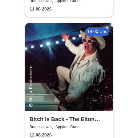
Braunschweig, Applaus Garten
11.08.2026
19:00 Uhr
Bitch Is Back - The Elton
John Show
Braunschweig, Applaus Garten
12.08.2026