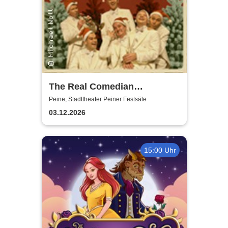
The Real Comedian
Harmonists - Die
Peine, Stadttheater Peiner Festsäle
Weihnachtsshow - Hell ist die
03.12.2026
Nacht
15:00 Uhr