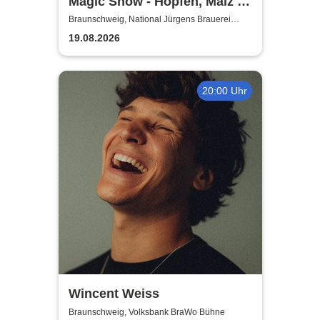
Magic Show - Hopfen, Malz &
Wunder - Kevin Köneke
Braunschweig, National Jürgens Brauerei
GmbH
19.08.2026
20:00 Uhr
Wincent Weiss
Braunschweig, Volksbank BraWo Bühne