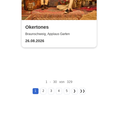
Okertones
Braunschweig, Applaus Garten
26.08.2026
1 - 30 von 329
1
2
3
4
5
❯
❯❯