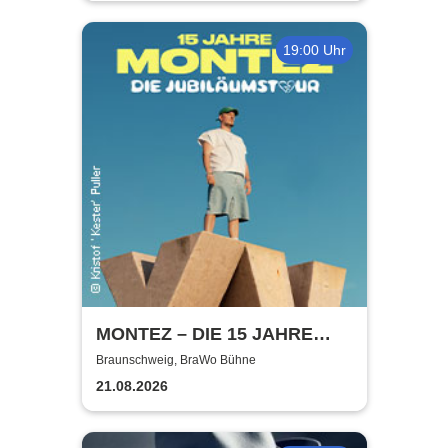
19:00 Uhr
MONTEZ – DIE 15 JAHRE
MONTEZ – TOUR
Braunschweig, BraWo Bühne
21.08.2026