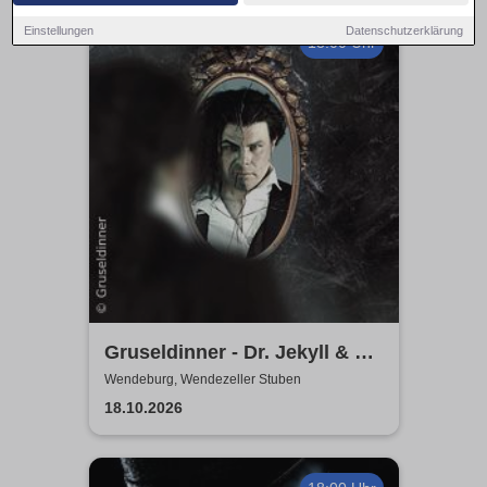
Einstellungen
Datenschutzerklärung
18:00 Uhr
Gruseldinner - Dr. Jekyll & Mr.
Hyde
Wendeburg, Wendezeller Stuben
18.10.2026