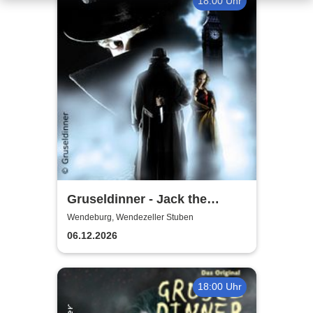
18:00 Uhr
Gruseldinner - Jack the
Ripper
Wendeburg, Wendezeller Stuben
06.12.2026
18:00 Uhr