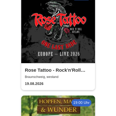
Rose Tattoo - Rock'n'Roll
Outlaws – One Last Ride
Braunschweig, westand
19.08.2026
19:00 Uhr