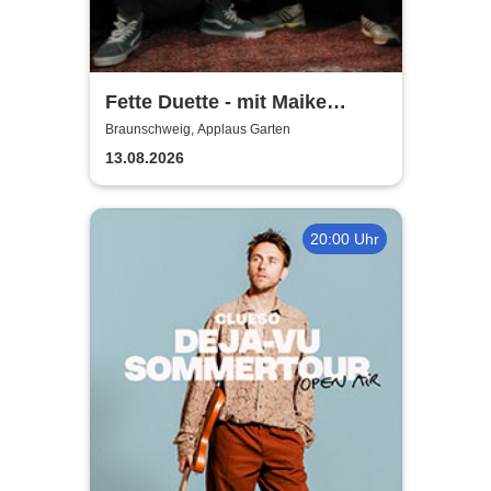
Fette Duette - mit Maike
Jacobs & Markus Schultze
Braunschweig, Applaus Garten
13.08.2026
20:00 Uhr