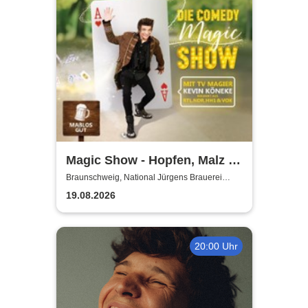
Magic Show - Hopfen, Malz &
Wunder - Kevin Köneke
Braunschweig, National Jürgens Brauerei
GmbH
19.08.2026
20:00 Uhr