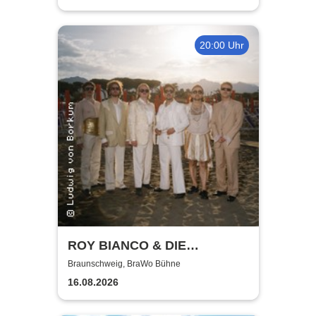
20:00 Uhr
ROY BIANCO & DIE
ABBRUNZATI BOYS - LIVE
Braunschweig, BraWo Bühne
2026
16.08.2026