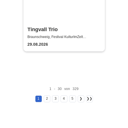
Tingvall Trio
Braunschweig, Festival KulturImZelt
Braunschweig
29.08.2026
1 - 30 von 329
1
2
3
4
5
❯
❯❯