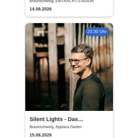
Saison 2026/27
Braunschweig, EINTRACHT-STADION
14.08.2026
23:30 Uhr
Silent Lights - Das
Mitternachtskonzert
Braunschweig, Applaus Garten
15.08.2026