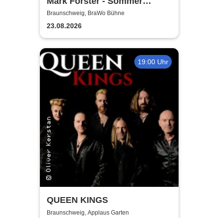
Mark Forster - Sommer
Shows 2026
Braunschweig, BraWo Bühne
23.08.2026
19:00 Uhr
QUEEN KINGS
Braunschweig, Applaus Garten