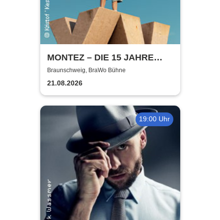
MONTEZ – DIE 15 JAHRE
MONTEZ – TOUR
Braunschweig, BraWo Bühne
21.08.2026
19:00 Uhr