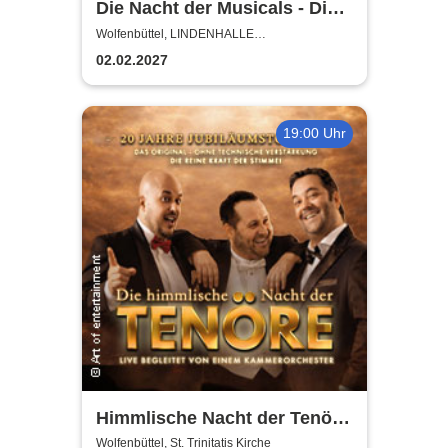
Die Nacht der Musicals - Die
erfolgreichste Musicalgala
Wolfenbüttel, LINDENHALLE
WOLFENBÜTTEL
aller Zeiten
02.02.2027
19:00 Uhr
Himmlische Nacht der Tenöre
- Das Original - Live und ohne
Wolfenbüttel, St. Trinitatis Kirche