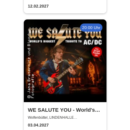
technische Verstärkung
12.02.2027
20:00 Uhr
WE SALUTE YOU - World's
biggest Tribute to AC/DC
Wolfenbüttel, LINDENHALLE
WOLFENBÜTTEL
03.04.2027