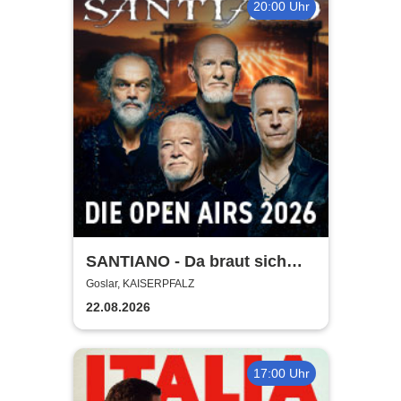
20:00 Uhr
SANTIANO - Da braut sich
was zusammen - Open Air
Goslar, KAISERPFALZ
2026
22.08.2026
17:00 Uhr