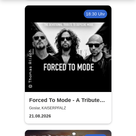
18:30 Uhr
Forced To Mode - A Tribute
To Depeche Mode
Goslar, KAISERPFALZ
21.08.2026