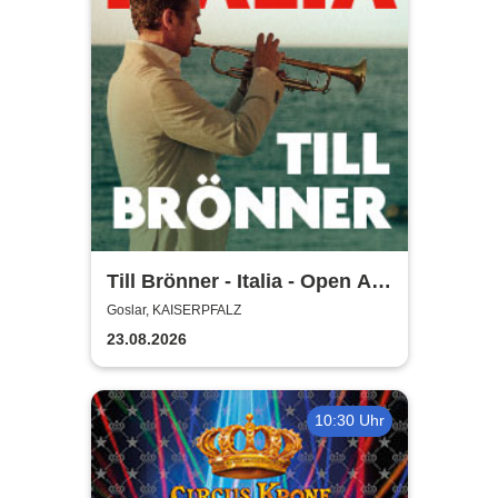
Till Brönner - Italia - Open Air
2026
Goslar, KAISERPFALZ
23.08.2026
10:30 Uhr