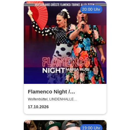
20:00 Uhr
Flamenco Night /
Flamencomanía Tour 26/27 -
Wolfenbüttel, LINDENHALLE
WOLFENBÜTTEL
Deutschlands größte
17.10.2026
Flamenco-Tournee
19:00 Uhr