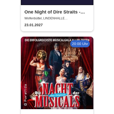
One Night of Dire Straits -
Tribute Show
Wolfenbüttel, LINDENHALLE
WOLFENBÜTTEL
23.01.2027
20:00 Uhr