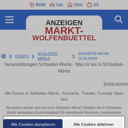
Event
Auto
Immo
Job
ANZEIGEN
MARKT-
WOLFENBUETTEL
SCHLADEN-
KONZERTE-MUSIK-
❯
EVENTS
❯
❯
WERLA
SCHLAGER
Veranstaltungen Schladen-Werla - Was ist los in Schladen-
Werla
Events anlegen
Alle Events in Schladen-Werla - Konzerte, Theater, Comedy Open
Airs
Sie wollen wissen was los ist in Schladen-Werla? Erleben Sie in Schladen-
Werla vielseitiges Event-Angebot! Ob mitreißende Konzerte, inspirierende
Theateraufführungen oder aufregende Veranstaltungen in Schladen-Werla –
hier finden alles im Überblick und Tickets.
Alle Cookies akzeptieren
Alle Cookies ablehnen