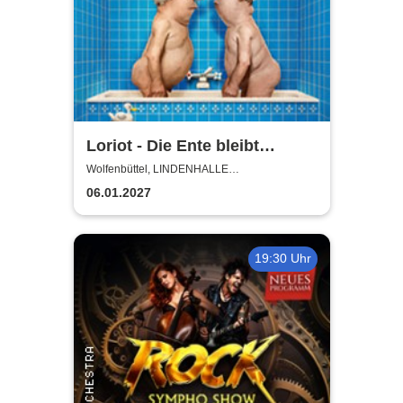
Loriot - Die Ente bleibt
draußen!
Wolfenbüttel, LINDENHALLE
WOLFENBÜTTEL
06.01.2027
19:30 Uhr