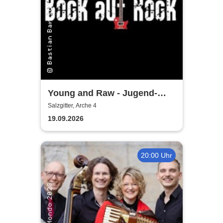
Young and Raw - Jugend-
Konzert
Salzgitter, Arche 4
19.09.2026
20:00 Uhr