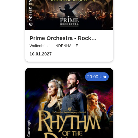
Prime Orchestra - Rock
Sympho Show
Wolfenbüttel, LINDENHALLE
WOLFENBÜTTEL
16.01.2027
20:00 Uhr