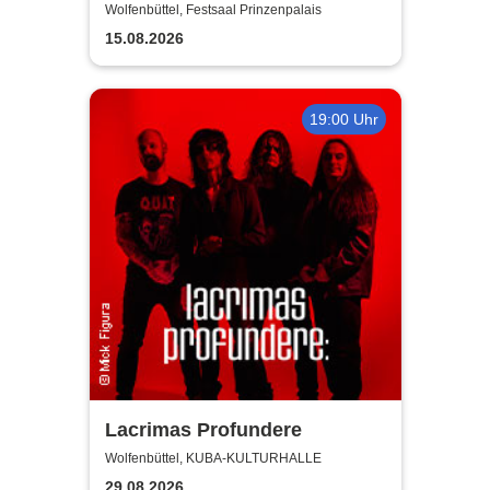
Eröffnungskonzert des
Wolfenbüttel, Festsaal Prinzenpalais
Meisterkurses RESONANZ
15.08.2026
19:00 Uhr
Lacrimas Profundere
Wolfenbüttel, KUBA-KULTURHALLE
29.08.2026