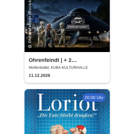
Ohrenfeindt | + 2
Supportbands
Wolfenbüttel, KUBA-KULTURHALLE
11.12.2026
20:00 Uhr