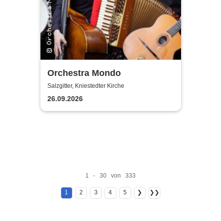
Orchestra Mondo
Salzgitter, Kniestedter Kirche
26.09.2026
1 - 30 von 333
1
2
3
4
5
❯
❯❯