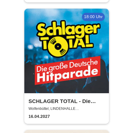
18:00 Uhr
SCHLAGER TOTAL - Die
große deutsche Hitparade
Wolfenbüttel, LINDENHALLE
WOLFENBÜTTEL
16.04.2027