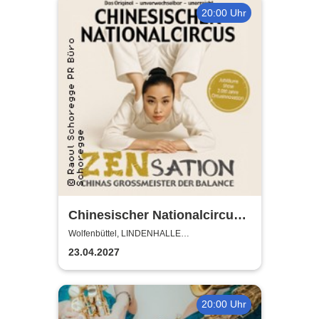
20:00 Uhr
Chinesischer Nationalcircus -
ZENsation - Chinas
Wolfenbüttel, LINDENHALLE
WOLFENBÜTTEL
Grossmeister der Balance
23.04.2027
20:00 Uhr