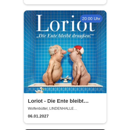
20:00 Uhr
Loriot - Die Ente bleibt
draußen!
Wolfenbüttel, LINDENHALLE
WOLFENBÜTTEL
06.01.2027