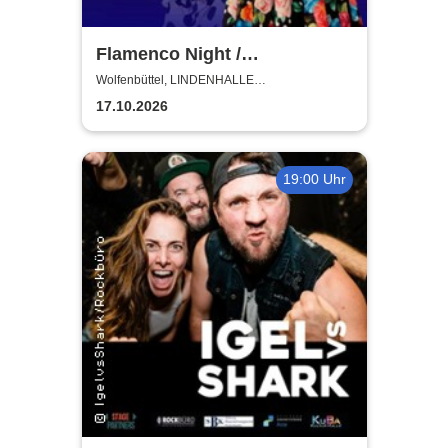
Flamenco Night /
Flamencomanía Tour 26/27 -
Wolfenbüttel, LINDENHALLE
WOLFENBÜTTEL
Deutschlands größte
17.10.2026
Flamenco-Tournee
19:00 Uhr