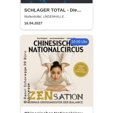
SCHLAGER TOTAL - Die
große deutsche Hitparade
Wolfenbüttel, LINDENHALLE
WOLFENBÜTTEL
16.04.2027
20:00 Uhr