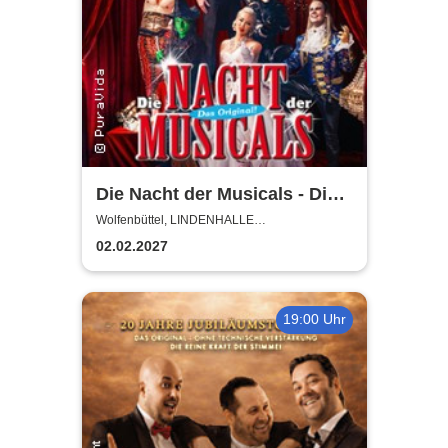
Die Nacht der Musicals - Die
erfolgreichste Musicalgala
Wolfenbüttel, LINDENHALLE
WOLFENBÜTTEL
aller Zeiten
02.02.2027
19:00 Uhr