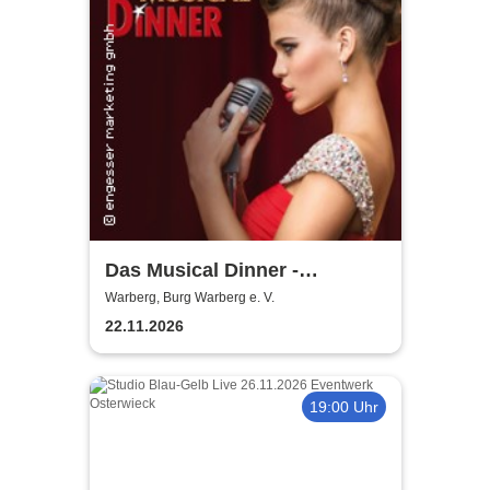
Das Musical Dinner -
Kulinarischer Genuss und
Warberg, Burg Warberg e. V.
garantierte Unterhaltung
22.11.2026
19:00 Uhr