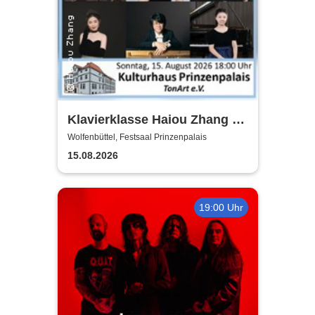
Klavierklasse Haiou Zhang -
Eröffnungskonzert des
Wolfenbüttel, Festsaal Prinzenpalais
Meisterkurses RESONANZ
15.08.2026
19:00 Uhr