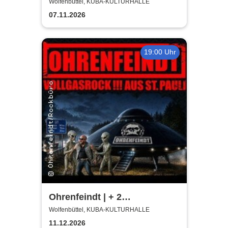
Wolfenbüttel, KUBA-KULTURHALLE
07.11.2026
19:00 Uhr
Ohrenfeindt | + 2
Supportbands
Wolfenbüttel, KUBA-KULTURHALLE
11.12.2026