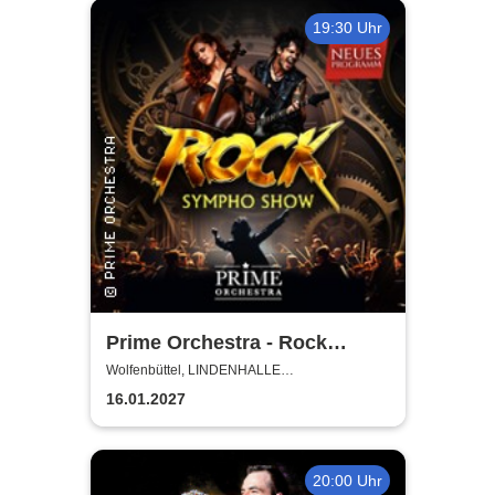
19:30 Uhr
Prime Orchestra - Rock
Sympho Show
Wolfenbüttel, LINDENHALLE
WOLFENBÜTTEL
16.01.2027
20:00 Uhr