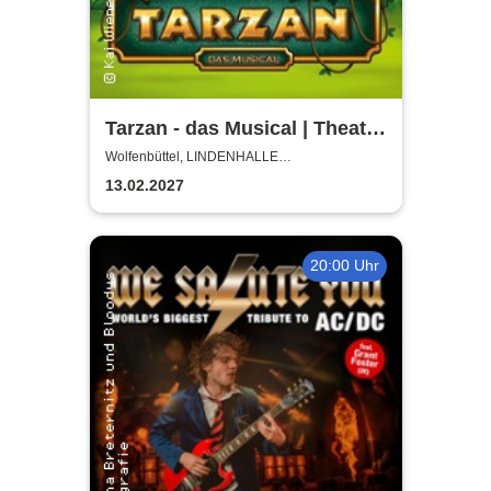
Tarzan - das Musical | Theater
Liberi
Wolfenbüttel, LINDENHALLE
WOLFENBÜTTEL
13.02.2027
20:00 Uhr