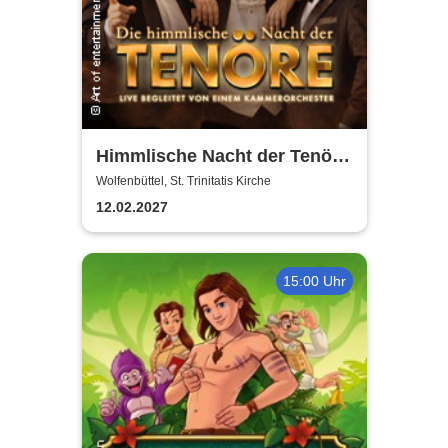
Himmlische Nacht der Tenöre
- Das Original - Live und ohne
Wolfenbüttel, St. Trinitatis Kirche
technische Verstärkung
12.02.2027
15:00 Uhr