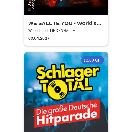
WE SALUTE YOU - World's
biggest Tribute to AC/DC
Wolfenbüttel, LINDENHALLE
WOLFENBÜTTEL
03.04.2027
18:00 Uhr